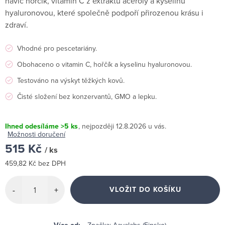
navíc hořčík, vitamin C z extraktu aceroly a kyselinu
hyaluronovou, které společně podpoří přirozenou krásu i
zdraví.
Vhodné pro pescetariány.
Obohaceno o vitamin C, hořčík a kyselinu hyaluronovou.
Testováno na výskyt těžkých kovů.
Čisté složení bez konzervantů, GMO a lepku.
Ihned odesíláme
>5 ks
12.8.2026
Možnosti doručení
515 Kč
/ ks
459,82 Kč bez DPH
Měrná
cena:
VLOŽIT DO KOŠÍKU
Značka:
Aavalabs (Finsko)