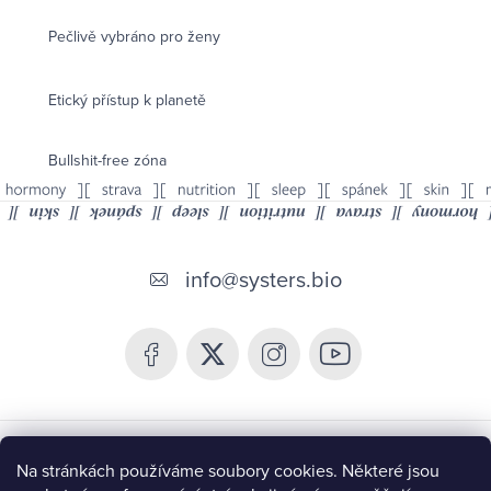
Pečlivě vybráno pro ženy
Etický přístup k planetě
Bullshit-free zóna
Z
á
info
@
systers.bio
p
a
t
í
Chceš být v obraze a získat 10% slevu?
Na stránkách používáme soubory cookies. Některé jsou