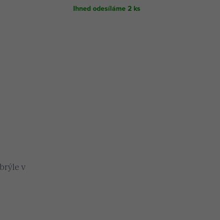
Ihned odesíláme
2 ks
brýle v