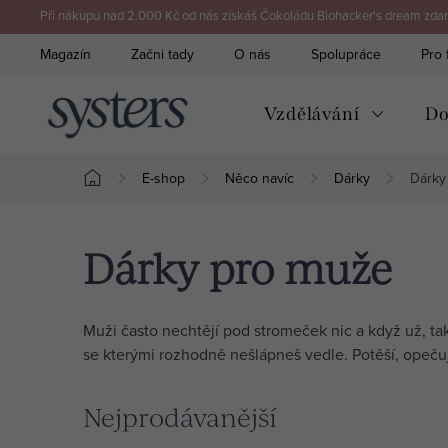
Přejít
Při nákupu nad 2.000 Kč od nás získáš Čokoládu Biohacker's dream zdarm
na
Magazín
Začni tady
O nás
Spolupráce
Pro 
obsah
Vzdělávání
Do
E-shop
Něco navíc
Dárky
Dárky
Domů
Dárky pro muže
Muži často nechtějí pod stromeček nic a když už, tak
se kterými rozhodně nešlápneš vedle. Potěší, opečuj
Nejprodávanější