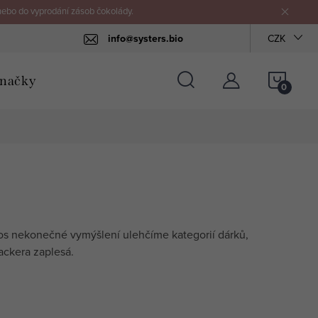
nebo do vyprodání zásob čokolády.
info@systers.bio
CZK
NÁKU
načky
KOŠÍ
letos nekonečné vymýšlení ulehčíme kategorií dárků,
ackera zaplesá.