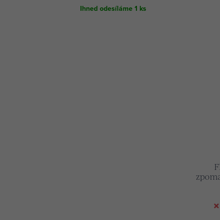
Ihned odesíláme
1 ks
F
zpomal