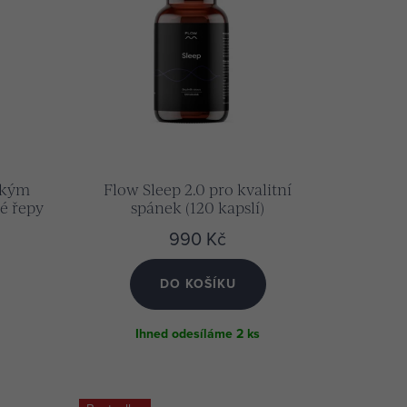
sokým
Flow Sleep 2.0 pro kvalitní
é řepy
spánek (120 kapslí)
)
990 Kč
DO KOŠÍKU
Ihned odesíláme
2 ks