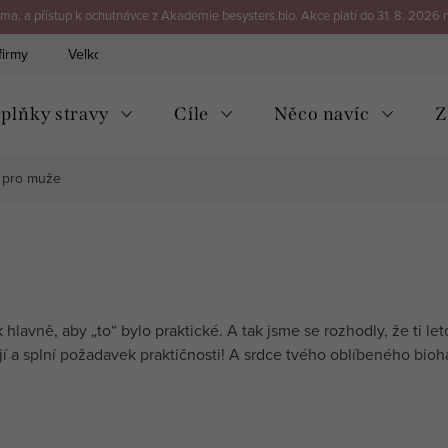
a, a přístup k ochutnávce z Akademie besysters.bio. Akce platí do 31. 8. 2026 
firmy
Velkoobchod
Kontakt
plňky stravy
Cíle
Něco navíc
Z
 pro muže
 hlavně, aby „to“ bylo praktické. A tak jsme se rozhodly, že ti 
í a splní požadavek praktičnosti! A srdce tvého oblíbeného bioh