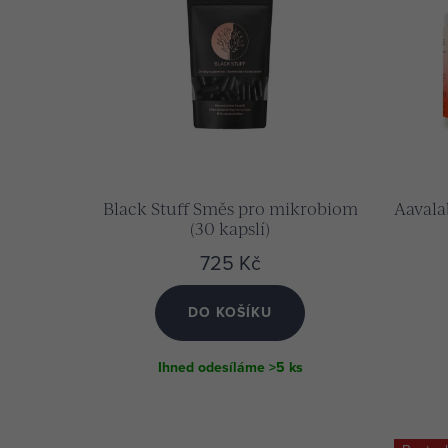
p
n
r
í
o
p
d
r
u
o
k
d
t
Black Stuff Směs pro mikrobiom
Aavala
u
(30 kapslí)
ů
k
725 Kč
t
ů
DO KOŠÍKU
Ihned odesíláme
>5 ks