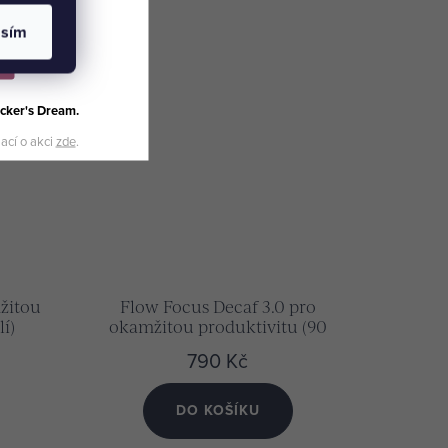
asím
cker's Dream.
mací o akci
zde
.
žitou
Flow Focus Decaf 3.0 pro
í)
okamžitou produktivitu (90
kapslí)
790 Kč
DO KOŠÍKU