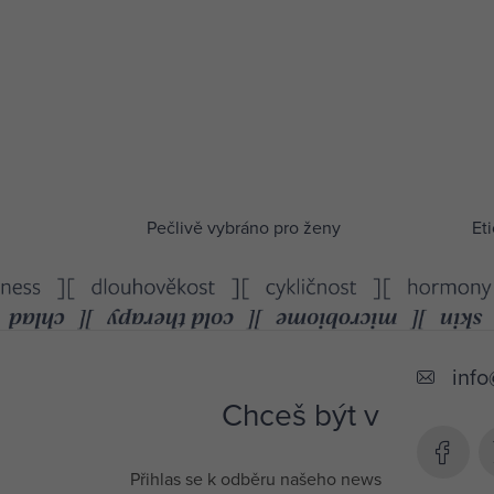
O
Pečlivě vybráno pro ženy
Eti
v
l
á
Z
d
á
a
info
p
Chceš být v obraze a
c
a
í
t
p
Přihlas se k odběru našeho newsletteru a měj př