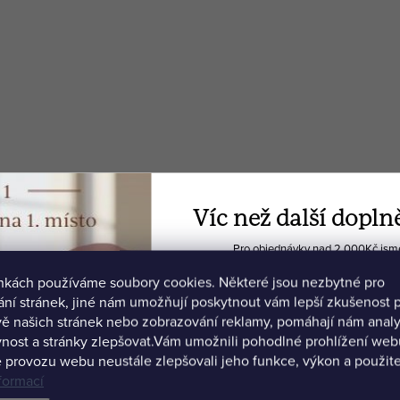
Víc než další dopln
labs Kreatin monohydrát
Anima Mundi Adaptogeni
Pro objednávky nad 2 000Kč jsme 
(prášek 500 g)
léčivých hub & kakao (prá
🍫 Biohacker's Dream
g)
ánkách používáme soubory cookies. Některé jsou nezbytné pro
💻 Ochutnávku Akadem
599 Kč
1 090 Kč
ní stránek, jiné nám umožňují poskytnout vám lepší zkušenost p
Momentálně nedostupné
Momentálně nedostup
ě našich stránek nebo zobrazování reklamy, pomáhají nám anal
nost a stránky zlepšovat.
Vám umožnili pohodlné prohlížení webu
 provozu webu neustále zlepšovali jeho funkce, výkon a použite
formací