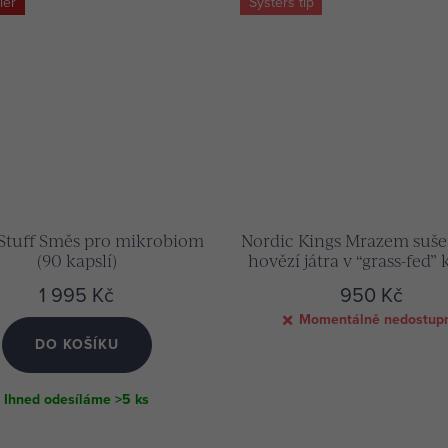
ler
Systers tip
 Stuff Směs pro mikrobiom
Nordic Kings Mrazem suš
(90 kapslí)
hovězí játra v “grass-fed” 
(180 kapslí)
1 995 Kč
950 Kč
Momentálně nedostup
DO KOŠÍKU
Ihned odesíláme
>5 ks