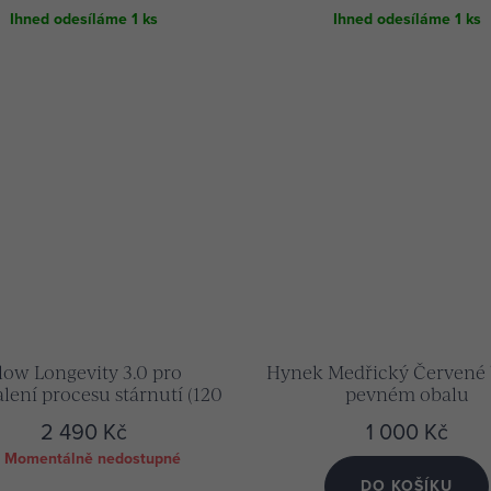
Ihned odesíláme
1 ks
Ihned odesíláme
1 ks
low Longevity 3.0 pro
Hynek Medřický Červené 
ení procesu stárnutí (120
pevném obalu
kapslí)
2 490 Kč
1 000 Kč
Momentálně nedostupné
DO KOŠÍKU