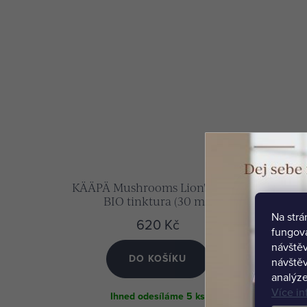
KÄÄPÄ Mushrooms Lion's mane
Aava
BIO tinktura (30 ml)
Na str
620 Kč
fungová
návštěv
DO KOŠÍKU
návštěv
analýze
Více in
Ihned odesíláme
5 ks