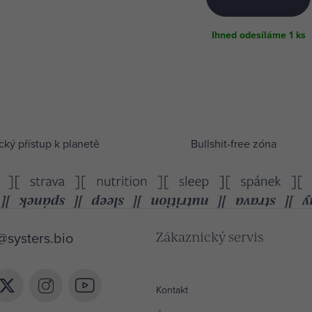
Ihned odesíláme
1 ks
cký přístup k planetě
Bullshit-free zóna
@
systers.bio
Zákaznický servis
 získat 10% slevu?
Kontakt
ístup k inspiraci, novinkám a tipům ze světa