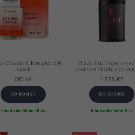
bs Vitamin C komplex (180
Black Stuff Nápoj s vy
kapslí)
obsahem nitrátů z červen
OxiFit (prášek 195 g
615 Kč
1 225 Kč
DO KOŠÍKU
DO KOŠÍKU
Ihned odesíláme
>5 ks
Ihned odesíláme
5 ks