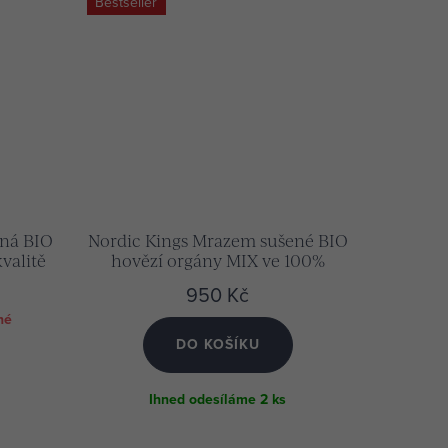
Bestseller
ená BIO
Nordic Kings Mrazem sušené BIO
kvalitě
hovězí orgány MIX ve 100%
„grass-fed“ kvalitě (180 kapslí)
950 Kč
né
DO KOŠÍKU
Ihned odesíláme
2 ks