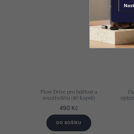
Nast
Flow Drive pro bdělost a
Fl
soustředění (40 kapslí)
optim
m
490 Kč
DO KOŠÍKU