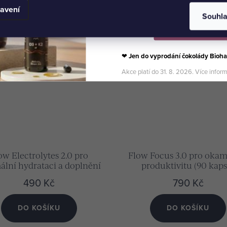
avení
Souhl
Vybrat své produkty
❤
Jen do vyprodání čokolády Bioha
Akce platí do 31. 8. 2026. Více infor
ow Electrolytes 2.0 pro
Flow Focus 3.0 pro okam
ální hydrataci a doplnění
produktivitu (90 kapsl
inerálů (prášek 180 g)
490 Kč
790 Kč
DO KOŠÍKU
DO KOŠÍKU