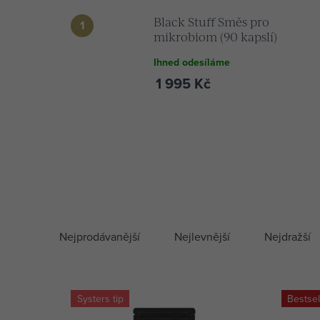
Black Stuff Směs pro
mikrobiom (90 kapslí)
Ihned odesíláme
1 995 Kč
V
ý
Ř
Nejprodávanější
Nejlevnější
Nejdražší
p
a
i
z
Systers tip
Bestsel
s
e