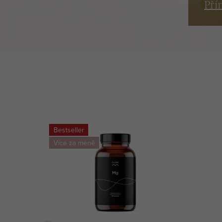
Pří
Bestseller
Více za méně