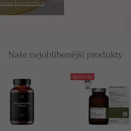
rodní kosmetika
Naše nejoblíbenější produkty
Systers tip