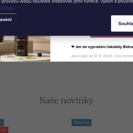
 provozu webu neustále zlepšovali jeho funkce, výkon a použite
formací
avení
Souhl
Vybrat své produkty
❤
Jen do vyprodání čokolády Bioha
Akce platí do 31. 8. 2026. Více infor
Naše novinky
a
Novinka
 tip