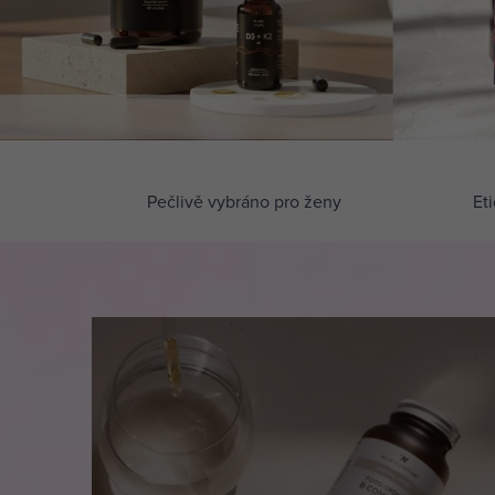
n
o
p
Pečlivě vybráno pro ženy
Eti
r
o
ž
e
n