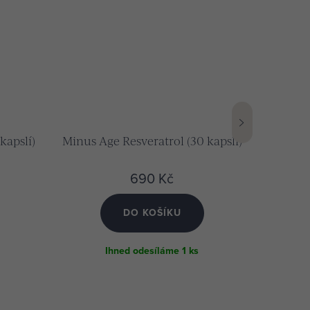
kapslí)
Minus Age Resveratrol (30 kapslí)
Syst
potenc
690 Kč
DO KOŠÍKU
Ihned odesíláme
1 ks