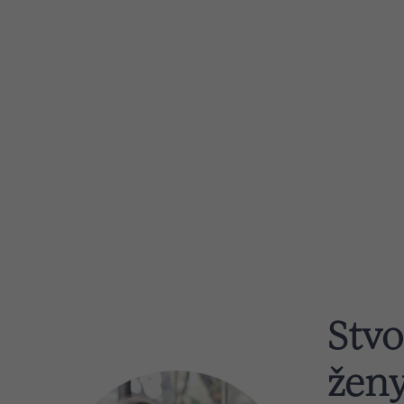
Stvo
žen