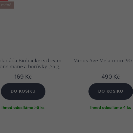
a méně
okoláda Biohacker's dream
Minus Age Melatonin (90 
on's mane a borůvky (55 g)
utnávka Akademie zdarma
169 Kč
490 Kč
DO KOŠÍKU
DO KOŠÍKU
Ihned odesíláme
>5 ks
Ihned odesíláme
4 ks