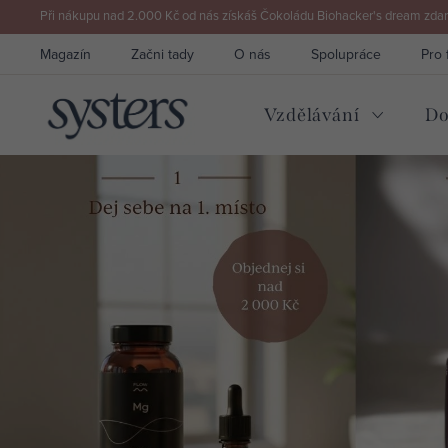
Přejít
Při nákupu nad 2.000 Kč od nás získáš Čokoládu Biohacker's dream zdarm
na
Magazín
Začni tady
O nás
Spolupráce
Pro 
obsah
Vzdělávání
Do
S
t
v
o
ř
e