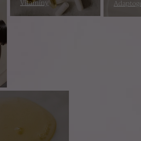
Vitamíny
Adaptog