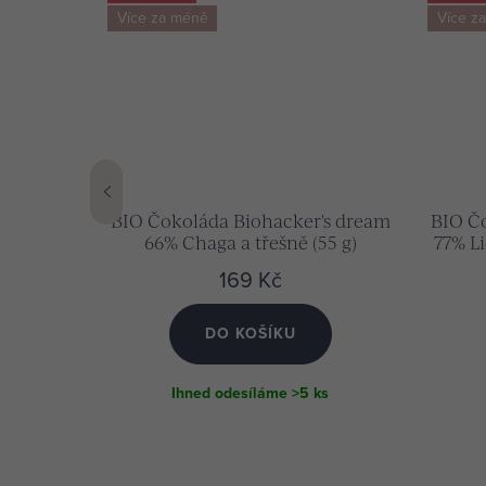
Více za méně
Více z
.10.26
BIO Čokoláda Biohacker's dream
BIO Č
66% Chaga a třešně (55 g)
77% Li
& Och
169 Kč
DO KOŠÍKU
ks
Ihned odesíláme
>5 ks