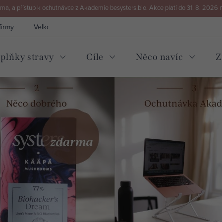
a, a přístup k ochutnávce z Akademie besysters.bio. Akce platí do 31. 8. 2026 
firmy
Velkoobchod
Kontakt
plňky stravy
Cíle
Něco navíc
Z