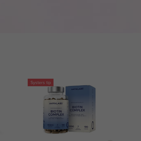
Systers tip
Systers t