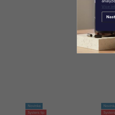
analýze
Více in
Nast
Novinka
Novink
Systers tip
Systers