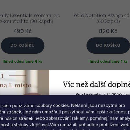
aily Essentials Woman pro
Wild Nutrition Ašvagand
skou vitalitu (90 kapslí)
(60 kapslí)
490 Kč
820 Kč
DO KOŠÍKU
DO KOŠÍKU
Ihned odesíláme
4 ks
Ihned odesíláme
1 ks
Víc než další dopln
Pro objednávky nad 2 000Kč jsme 
🍫 Biohacker's Dream
ánkách používáme soubory cookies. Některé jsou nezbytné pro
💻 Ochutnávku Akadem
ní stránek, jiné nám umožňují poskytnout vám lepší zkušenost p
ě našich stránek nebo zobrazování reklamy, pomáhají nám anal
nost a stránky zlepšovat.
Vám umožnili pohodlné prohlížení webu