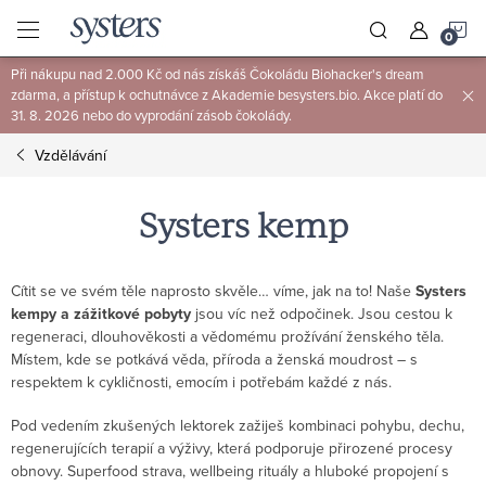
Přejít
N
na
obsah
Při nákupu nad 2.000 Kč od nás získáš Čokoládu Biohacker's dream
K
zdarma, a přístup k ochutnávce z Akademie besysters.bio. Akce platí do
31. 8. 2026 nebo do vyprodání zásob čokolády.
Vzdělávání
Systers kemp
Cítit se ve svém těle naprosto skvěle… víme, jak na to! Naše
Systers
kempy a zážitkové pobyty
jsou víc než odpočinek. Jsou cestou k
regeneraci, dlouhověkosti a vědomému prožívání ženského těla.
Místem, kde se potkává věda, příroda a ženská moudrost – s
respektem k cykličnosti, emocím i potřebám každé z nás.
Pod vedením zkušených lektorek zažiješ kombinaci pohybu, dechu,
regenerujících terapií a výživy, která podporuje přirozené procesy
obnovy. Superfood strava, wellbeing rituály a hluboké propojení s