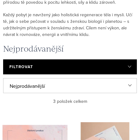
přírodou tě povedou k pocitu lehkosti, síly a klidu zároveň.
Každý pobyt je navržený jako holistická regenerace těla i mysli. Učí
tě, jak o sebe pečovat v souladu s ženskou biologií i planetou – s
udržitelným přístupem k ženskému zdraví. Cílem není výkon, ale
návrat k rovnováze, energii a vnitřnímu klidu.
Nejprodávanější
FILTROVAT
V
Ř
Nejprodávanější
ý
a
Nejlevnější
p
z
3
položek celkem
i
e
Nejdražší
s
n
Abecedně
p
í