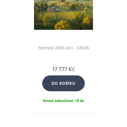
Systreat 2026 od 1. - 4.10.26
17 777 Kč
DO KOŠÍKU
Ihned odesíláme
>5 ks
O