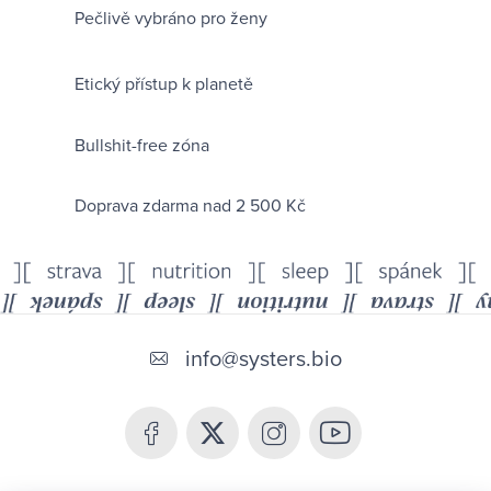
Pečlivě vybráno pro ženy
v
l
á
Etický přístup k planetě
d
a
Bullshit-free zóna
c
í
Doprava zdarma nad 2 500 Kč
p
r
v
k
Z
y
á
info
@
systers.bio
v
p
ý
p
a
i
t
s