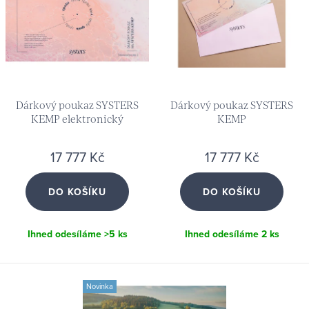
r
p
o
r
d
o
u
d
k
u
Dárkový poukaz SYSTERS
Dárkový poukaz SYSTERS
t
k
KEMP elektronický
KEMP
ů
t
17 777 Kč
17 777 Kč
ů
DO KOŠÍKU
DO KOŠÍKU
Ihned odesíláme
>5 ks
Ihned odesíláme
2 ks
Novinka