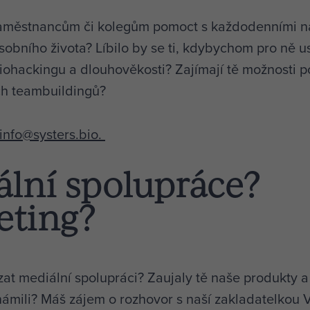
aměstnancům či kolegům pomoct s každodenními n
sobního života? Líbilo by se ti, kdybychom pro ně
us
iohackingu a dlouhověkosti? Zajímají tě možnosti p
h teambuildingů?
info@systers.bio.
lní spolupráce?
eting?
zat mediální spolupráci? Zaujaly tě naše produkty a
námili? Máš zájem o rozhovor s naší zakladatelkou V