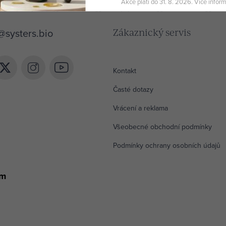
Akce platí do 31. 8. 2026. Více infor
@
systers.bio
Zákaznický servis
 získat 10% slevu?
Kontakt
ístup k inspiraci, novinkám a tipům ze světa
Časté dotazy
louhověkosti. Jako poděkování ti pošleme 10%
první nákup.
Vrácení a reklama
Všeobecné obchodní podmínky
CHCI BÝT V OBRAZE
Podmínky ochrany osobních údajů
am