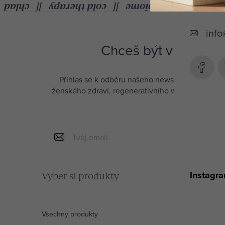
Z
á
info
p
Chceš být v obraze a
a
t
Přihlas se k odběru našeho newsletteru a měj př
í
ženského zdraví, regenerativního wellbeingu a d
slevu na tvůj 
Instagr
Vyber si produkty
Všechny produkty