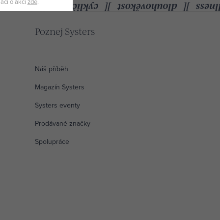
mací o akci
zde
.
Poznej Systers
Náš příběh
Magazín Systers
Systers eventy
Prodávané značky
Spolupráce