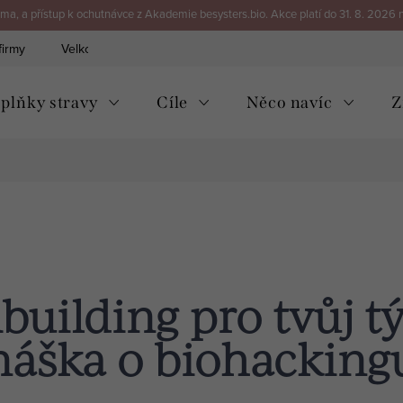
a, a přístup k ochutnávce z Akademie besysters.bio. Akce platí do 31. 8. 2026 
firmy
Velkoobchod
Kontakt
plňky stravy
Cíle
Něco navíc
Z
uilding pro tvůj t
náška o biohacking