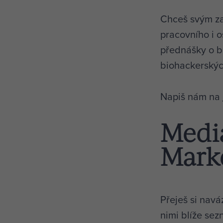
Chceš svým z
pracovního i o
přednášky o b
biohackerskýc
Napiš nám na
Mediá
Mark
Přeješ si navá
nimi blíže sez