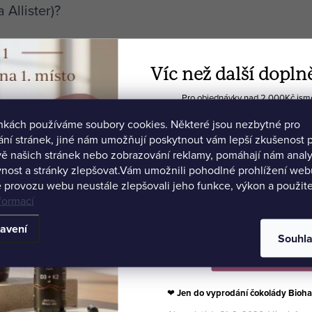
 Allister)?
info@systers.bio.
Víc než další dopln
oobchodní spoluprá
Pro objednávky nad 2 000Kč jsme 
🍫 Biohacker's Dream
ánkách používáme soubory cookies. Některé jsou nezbytné pro
💻 Ochutnávku Akadem
ní stránek, jiné nám umožňují poskytnout vám lepší zkušenost p
ě našich stránek nebo zobrazování reklamy, pomáhají nám anal
litních přírodních doplňků stravy? Souzníš s naší filo
nost a stránky zlepšovat.
Vám umožnili pohodlné prohlížení webu
 své produkty v nabídce Systers?
 provozu webu neustále zlepšovali jeho funkce, výkon a použite
formací
@systers.bio
.
avení
Souhl
Vybrat své produkty
polupráci.
❤
Jen do vyprodání čokolády Bioha