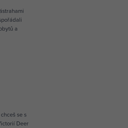
ástrahami
pořádali
obytů a
 chceš se s
ictorií Deer