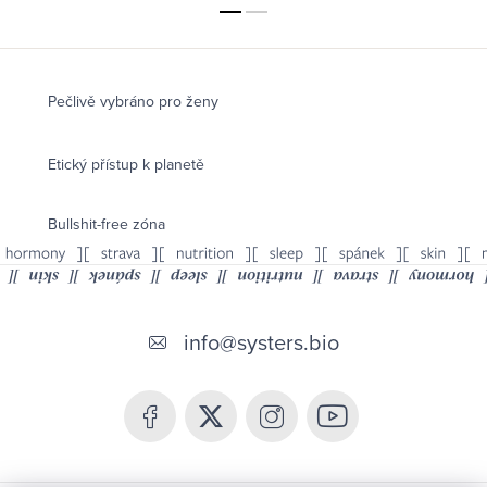
Pečlivě vybráno pro ženy
Etický přístup k planetě
Bullshit-free zóna
Z
á
info
@
systers.bio
p
a
t
í