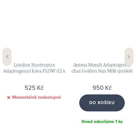
London Nootropics
Anima Mundi Adaptogenní
Adaptogenní káva FLOW (12 x
chai Golden Sun Milk (prášek
3,3 g)
142 g)
525 Kč
950 Kč
Momentálně nedostupné
DO KOŠÍKU
Ihned odesíláme
1 ks