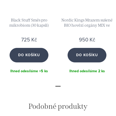
Black Stuff Směs pro
Nordic Kings Mrazem sušené
mikrobiom (30 kapslí)
BIO hovězí orgány MIX ve
100% „grass-fed“ kvalitě (180
kapslí)
725 Kč
950 Kč
DO KOŠÍKU
DO KOŠÍKU
Ihned odesíláme
>5 ks
Ihned odesíláme
2 ks