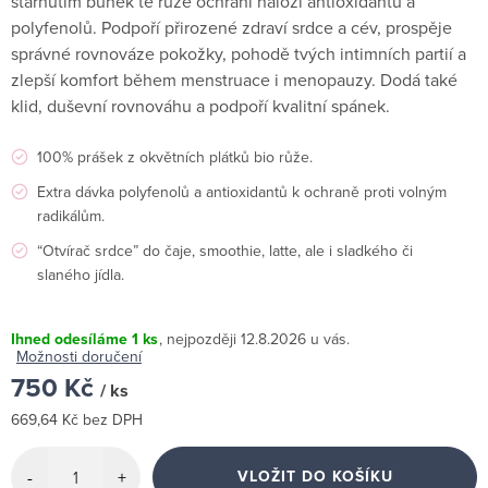
stárnutím buněk tě růže ochrání náloží antioxidantů a
polyfenolů. Podpoří přirozené zdraví srdce a cév, prospěje
správné rovnováze pokožky, pohodě tvých intimních partií a
zlepší komfort během menstruace i menopauzy. Dodá také
klid, duševní rovnováhu a podpoří kvalitní spánek.
100% prášek z okvětních plátků bio růže.
Extra dávka polyfenolů a antioxidantů k ochraně proti volným
radikálům.
“Otvírač srdce” do čaje, smoothie, latte, ale i sladkého či
slaného jídla.
Ihned odesíláme
1 ks
12.8.2026
Možnosti doručení
750 Kč
/ ks
669,64 Kč bez DPH
Měrná
cena:
VLOŽIT DO KOŠÍKU