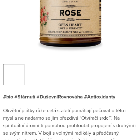
#bio #Stárnutí #DuševníRovnováha #Antioxidanty
Okvětní plátky růže celá staletí pomáhají pečovat o tělo i
mysl a ne nadarmo se jim přezdívá “Otvírači srdcí”. Na
spirituální úrovni ti pomohou prohloubit propojení s druhými i
se svým nitrem. V boji s volnými radikály a předčasný