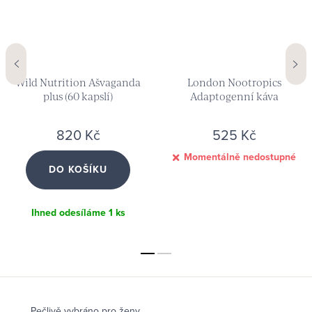
Wild Nutrition Ašvaganda
London Nootropics
plus (60 kapslí)
Adaptogenní káva
MUSHROOM COFFEE (12 x 3,3
g)
820 Kč
525 Kč
Momentálně nedostupné
DO KOŠÍKU
Ihned odesíláme
1 ks
Pečlivě vybráno pro ženy