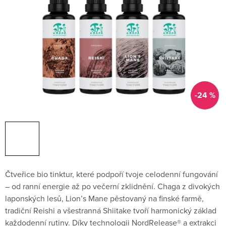
-24 %
Čtveřice bio tinktur, které podpoří tvoje celodenní fungování
– od ranní energie až po večerní zklidnění. Chaga z divokých
laponských lesů, Lion’s Mane pěstovaný na finské farmě,
tradiční Reishi a všestranná Shiitake tvoří harmonický základ
každodenní rutiny. Díky technologii NordRelease® a extrakci