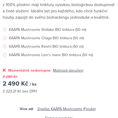
z 100% plodnic mají tinktury vysokou biologickou dostupnost
a čisté složení. Ideální set pro každého, kdo chce funkční
houby zapojit do svého biohackingu jednoduše a kvalitně.
KÄÄPÄ Mushrooms Shiitake BIO tinktura (50 ml)
KÄÄPÄ Mushrooms Chaga BIO tinktura (50 ml)
KÄÄPÄ Mushrooms Reishi BIO tinktura (50 ml)
KÄÄPÄ Mushrooms Lion's mane BIO tinktura (50 ml)
Momentálně nedostupné
Možnosti doručení
3 280 Kč
2 490 Kč
/ ks
2 223,21 Kč bez DPH
Měrná
cena:
Značka:
KÄÄPÄ Mushrooms (Finsko)
Dotaz k produktu