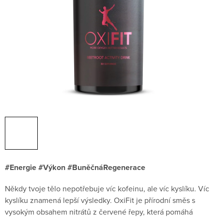
#Energie #Výkon #BuněčnáRegenerace
Někdy tvoje tělo nepotřebuje víc kofeinu, ale víc kyslíku. Víc
kyslíku znamená lepší výsledky. OxiFit je přírodní směs s
vysokým obsahem nitrátů z červené řepy, která pomáhá