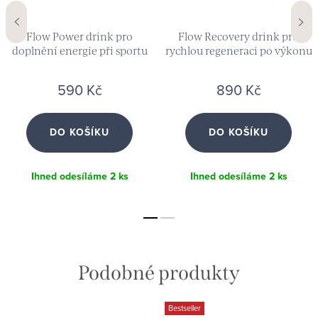
Flow Power drink pro
Flow Recovery drink pro
doplnění energie při sportu
rychlou regeneraci po výkonu
(prášek 860 g)
(prášek 1000 g)
590 Kč
890 Kč
DO KOŠÍKU
DO KOŠÍKU
Ihned odesíláme
2 ks
Ihned odesíláme
2 ks
Bestseller