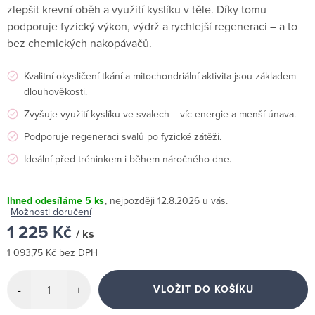
zlepšit krevní oběh a využití kyslíku v těle. Díky tomu
podporuje fyzický výkon, výdrž a rychlejší regeneraci – a to
bez chemických nakopávačů.
Kvalitní okysličení tkání a mitochondriální aktivita jsou základem
dlouhověkosti.
Zvyšuje využití kyslíku ve svalech = víc energie a menší únava.
Podporuje regeneraci svalů po fyzické zátěži.
Ideální před tréninkem i během náročného dne.
Ihned odesíláme
5 ks
12.8.2026
Možnosti doručení
1 225 Kč
/ ks
1 093,75 Kč bez DPH
Měrná
cena:
VLOŽIT DO KOŠÍKU