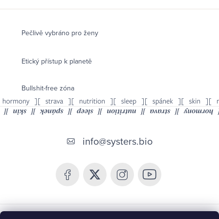
Pečlivě vybráno pro ženy
Etický přístup k planetě
Bullshit-free zóna
Z
á
info
@
systers.bio
p
a
t
í