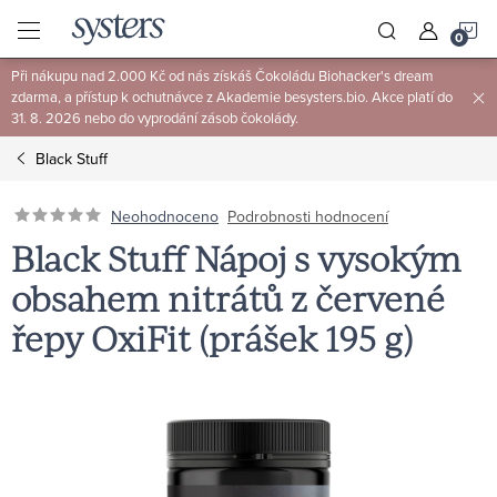
Přejít
N
na
obsah
Při nákupu nad 2.000 Kč od nás získáš Čokoládu Biohacker's dream
K
zdarma, a přístup k ochutnávce z Akademie besysters.bio. Akce platí do
31. 8. 2026 nebo do vyprodání zásob čokolády.
Black Stuff
Neohodnoceno
Podrobnosti hodnocení
Black Stuff Nápoj s vysokým
obsahem nitrátů z červené
řepy OxiFit (prášek 195 g)