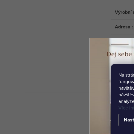
Výrobní 
Adresa
:
E-mail
:
Na str
fungová
návštěv
návštěv
analýze
Více in
Nast