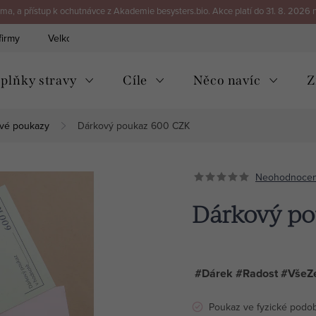
a, a přístup k ochutnávce z Akademie besysters.bio. Akce platí do 31. 8. 2026 
firmy
Velkoobchod
Kontakt
plňky stravy
Cíle
Něco navíc
Z
vé poukazy
Dárkový poukaz 600 CZK
Neohodnoce
Dárkový p
#Dárek #Radost #VšeZ
Poukaz ve fyzické podo