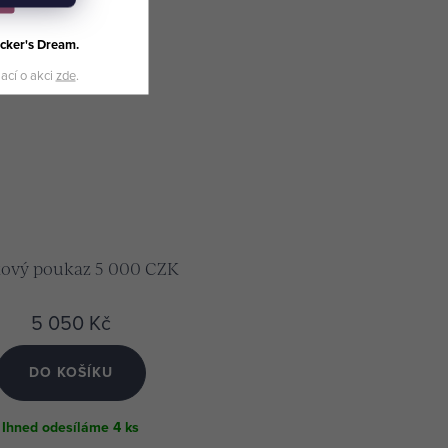
cker's Dream.
mací o akci
zde
.
ový poukaz 5 000 CZK
5 050 Kč
DO KOŠÍKU
Ihned odesíláme
4 ks