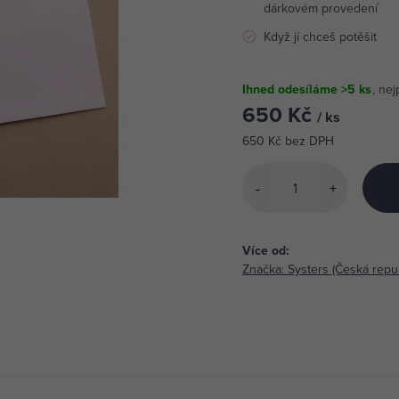
dárkovém provedení
Když jí chceš potěšit
Ihned odesíláme
>5 ks
650 Kč
/ ks
650 Kč bez DPH
Měrná
cena:
Značka:
Systers (Česká repub