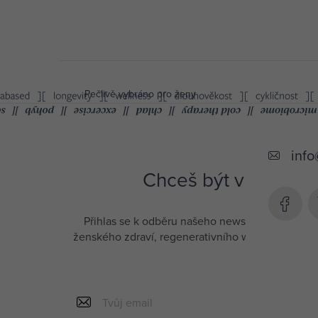
Pečlivě vybráno pro ženy
Z
á
info
p
Chceš být v obraze a
a
t
Přihlas se k odběru našeho newsletteru a měj př
í
ženského zdraví, regenerativního wellbeingu a d
slevu na tvůj 