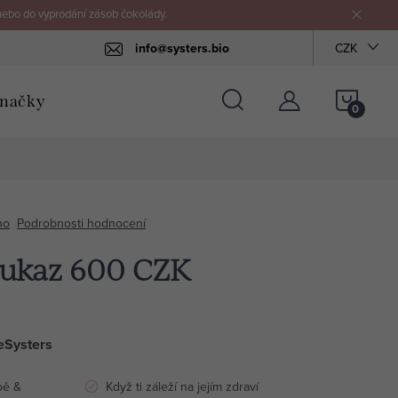
nebo do vyprodání zásob čokolády.
info@systers.bio
CZK
NÁKU
načky
KOŠÍ
no
Podrobnosti hodnocení
oukaz 600 CZK
eSysters
bě &
Když ti záleží na jejím zdraví