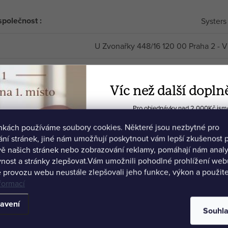
společnost
:
Systers 
U Zvonařky 448/16 120 00 Praha 2 - 
info@sy
Víc než další dopln
Pro objednávky nad 2 000Kč jsme 
🍫 Biohacker's Dream
ánkách používáme soubory cookies. Některé jsou nezbytné pro
💻 Ochutnávku Akadem
ní stránek, jiné nám umožňují poskytnout vám lepší zkušenost p
ě našich stránek nebo zobrazování reklamy, pomáhají nám anal
nost a stránky zlepšovat.
Vám umožnili pohodlné prohlížení webu
 provozu webu neustále zlepšovali jeho funkce, výkon a použite
formací
avení
Souhl
Vybrat své produkty