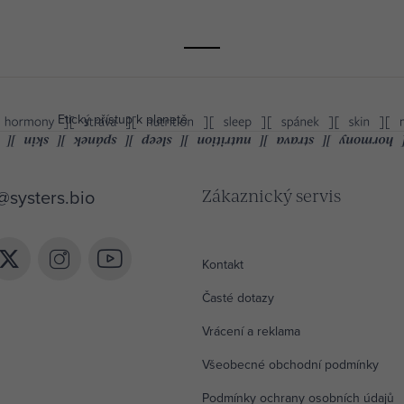
Etický přístup k planetě
@
systers.bio
Zákaznický servis
 získat 10% slevu?
Kontakt
ístup k inspiraci, novinkám a tipům ze světa
Časté dotazy
louhověkosti. Jako poděkování ti pošleme 10%
první nákup.
Vrácení a reklama
Všeobecné obchodní podmínky
CHCI BÝT V OBRAZE
Podmínky ochrany osobních údajů