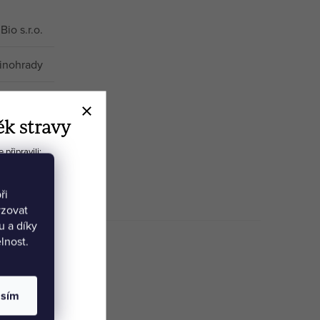
Bio s.r.o.
Vinohrady
sters.bio
ěk stravy
připravili:
ie
ři
yzovat
 a díky
lnost.
asím