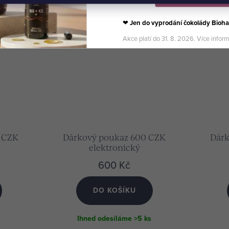
❤
Jen do vyprodání čokolády Bioha
Akce platí do 31. 8. 2026. Více infor
 CZK
Dárkový poukaz 600 CZK
Dárk
elektronický
600 Kč
DO KOŠÍKU
s
Ihned odesíláme
>5 ks