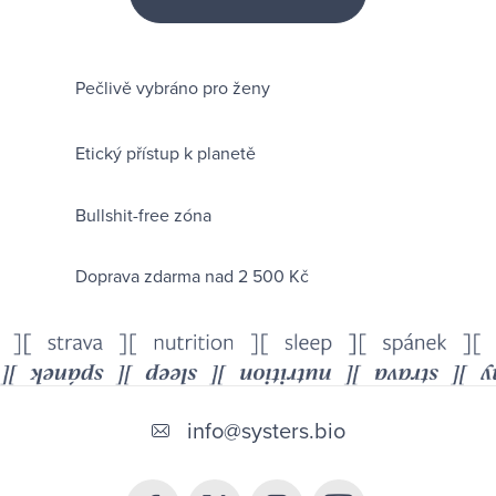
Pečlivě vybráno pro ženy
Etický přístup k planetě
Bullshit-free zóna
Doprava zdarma nad 2 500 Kč
Z
á
info
@
systers.bio
p