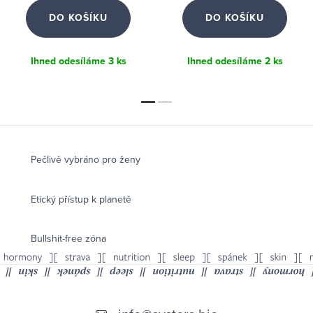
DO KOŠÍKU
DO KOŠÍKU
Ihned odesíláme
3 ks
Ihned odesíláme
2 ks
Pečlivě vybráno pro ženy
Etický přístup k planetě
Bullshit-free zóna
Z
á