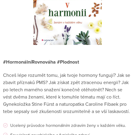
#HormonálníRovnováha #Plodnost
Chceš lépe rozumět tomu, jak tvoje hormony fungují? Jak se
zbavit příznaků PMS? Jak získat zpět ztracenou energii? Jak
po letech marného snažení konečně otěhotnět? Nech se
vést dvěma ženami, které k tomuhle tématu mají co říct.
Gynekoložka Stine Fürst a naturopatka Caroline Fibaek pro
tebe sepsaly své zkušenosti srozumitelně a se vší laskavostí.
Ucelený průvodce hormonálním zdravím ženy v každém věku.
Souvislosti psychického a fyzického zdraví.