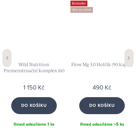
Bestseller
Více za méně
Wild Nutrition
Flow Mg 3.0 Hořčík (90 kapslí)
Premenstruační komplex (60
kapslí)
1 150 Kč
490 Kč
DO KOŠÍKU
DO KOŠÍKU
Ihned odesíláme
1 ks
Ihned odesíláme
>5 ks