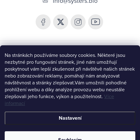
info
@
systers.bio
p
a
t
í
Chceš být v obraze a získat 10% slevu?
Na stránkách používáme soubory cookies. Některé jsou
nezbytné pro fungování stránek, jiné nám umožňují
poskytnout vám lepší zkušenost při návštěvě našich stránek
nebo zobrazování reklamy, pomáhají nám analyzovat
návštěvnost a stránky zlepšovat.
Vám umožnili pohodlné
prohlížení webu a díky analýze provozu webu neustále
CHCI BÝT V OBRAZE
zlepšovali jeho funkce, výkon a použitelnost.
Více
informací
Instagram
Nastavení
Copyright 2026
Systers Bio
. Všechna práva vyhrazena.
Upravit
nastavení cookies
Souhlasím