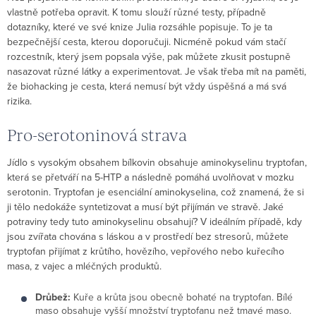
vlastně potřeba opravit. K tomu slouží různé testy, případně
dotazníky, které ve své knize Julia rozsáhle popisuje. To je ta
bezpečnější cesta, kterou doporučuji. Nicméně pokud vám stačí
rozcestník, který jsem popsala výše, pak můžete zkusit postupně
nasazovat různé látky a experimentovat. Je však třeba mít na paměti,
že biohacking je cesta, která nemusí být vždy úspěšná a má svá
rizika.
Pro-serotoninová strava
Jídlo s vysokým obsahem bílkovin obsahuje aminokyselinu tryptofan,
která se přetváří na 5-HTP a následně pomáhá uvolňovat v mozku
serotonin. Tryptofan je esenciální aminokyselina, což znamená, že si
ji tělo nedokáže syntetizovat a musí být přijímán ve stravě. Jaké
potraviny tedy tuto aminokyselinu obsahují? V ideálním případě, kdy
jsou zvířata chována s láskou a v prostředí bez stresorů, můžete
tryptofan přijímat z krůtího, hovězího, vepřového nebo kuřecího
masa, z vajec a mléčných produktů.
Drůbež:
Kuře a krůta jsou obecně bohaté na tryptofan. Bílé
maso obsahuje vyšší množství tryptofanu než tmavé maso.