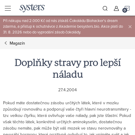
Přejít
N
na
obsah
Při nákupu nad 2.000 Kč od nás získáš Čokoládu Biohacker's dream
K
zdarma, a přístup k ochutnávce z Akademie besysters.bio. Akce platí do
31. 8. 2026 nebo do vyprodání zásob čokolády.
Magazín
Doplňky stravy pro lepší
náladu
27.4.2004
Pokud máte dostatečnou zásobu určitých látek, které v mozku
způsobují rovnováhu a podporují vaše čtyři hlavní neurotransmitery -
tzv.
velkou čtyřku,
která ovlivňuje vaše nálady, pak jste šťastní. Pokud
však těchto látek, konkrétně určitých aminokyselin, dostatečnou
zásobu nemáte, pak může být váš mozek ve stavu nerovnováhy a
nevyrábí hormony, které pozitivně ovlivňují to, jak vnímáte svět a jak