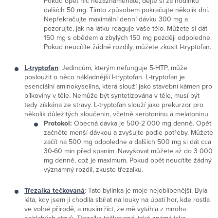
Pokud opět nic nezaznamenáte, dejte si za hodinku
dalších 50 mg. Tímto způsobem pokračujte několik dní.
Nepřekračujte maximální denní dávku 300 mg a
pozorujte, jak na látku reaguje vaše tělo. Můžete si dát
150 mg s obědem a zbylých 150 mg později odpoledne.
Pokud neucítíte žádné rozdíly, můžete zkusit l-tryptofan.
L-tryptofan
: Jedincům, kterým nefunguje 5-HTP, může
posloužit o něco nákladnější l-tryptofan. L-tryptofan je
esenciální aminokyselina, která slouží jako stavební kámen pro
bílkoviny v těle. Nemůže být syntetizována v těle, musí být
tedy získána ze stravy. L-tryptofan slouží jako prekurzor pro
několik důležitých sloučenin, včetně serotoninu a melatoninu.
Protokol:
Obecná dávka je 500-2 000 mg denně. Opět
začněte menší dávkou a zvyšujte podle potřeby. Můžete
začít na 500 mg odpoledne a dalších 500 mg si dát cca
30-60 min před spaním. Navyšovat můžete až do 3 000
mg denně, což je maximum. Pokud opět neucítíte žádný
významný rozdíl, zkuste třezalku.
Třezalka tečkovaná
: Tato bylinka je moje nejoblíbenější. Byla
léta, kdy jsem ji chodila sbírat na louky na úpatí hor, kde rostla
ve volné přírodě, a musím říct, že mě vytáhla z mnoha