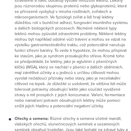
stravitelné a navíc obsahují vysoké množství lektinů. Lektiny
jsou různorodou skupinou proteinů nebo glykoproteinů, které
se přirozeně vyskytují v mnoha rostlinách, zvířatech a
mikroorganismech. Ve fyziologii zvířat a lidí hrají lektiny
důležitou roli v buněčné adhezi, fungování imunitního systému
a dalších biologických procesech. Nicméně některé typy
lektinů mohou způsobit zdravotními problémy. Některé lektiny
mohou být například odolné vůči trávení a mohou se vázat na
výstelku gastrointestinálního traktu, což potenciálně narušuje
funkci střevní bariéry. To vede k hypotéze, že mohou přispívat
ke stavům, jako je syndrom prosakujícího střeva. Kromě toho
se předpokládá, že lektiny, jako je aglutinin z pšeničných
klíčků (WGA), který se nachází v pšenici a dalších obilninách,
mají zánětlivé účinky a u jedinců s určitou citlivostí mohou
vyvolat nežádoucí příznaky nebo stavy, jako je neceliakální
citlivost na lepek. Je důležité si uvědomit, že většina lidí může
tolerovat potraviny obsahující lektin jako součást vyvážené
stravy a mít prospěch z jejich konzumace. Vaření, fermentace
nebo namáčení potravin obsahujících lektiny může pomoci
snížit jejich hladinu a potenciální negativní účinky.
Ořechy a semena:
Různé ořechy a semena včetně mandlí,
vlašských ořechů, slunečnicových semínek a sezamových
semínek obsahují tryptofan. Jsou také bohaté na zdravé tuky a