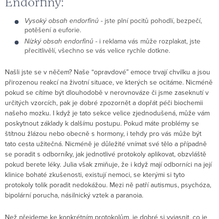
Endorfiny:
Vysoký obsah endorfinů
- jste plní pocitů pohodlí, bezpečí,
potěšení a euforie.
Nízký obsah endorfinů
- i reklama vás může rozplakat, jste
přecitlivělí, všechno se vás velice rychle dotkne.
Našli jste se v něčem? Naše “opravdové” emoce trvají chvilku a jsou
přirozenou reakcí na životní situace, ve kterých se ocitáme. Nicméně
pokud se cítíme být dlouhodobě v nerovnováze či jsme zaseknutí v
určitých vzorcích, pak je dobré zpozornět a dopřát péči biochemii
našeho mozku. I když je tato sekce velice zjednodušená, může vám
poskytnout základy k dalšímu postupu. Pokud máte problémy se
štítnou žlázou nebo obecně s hormony, i tehdy pro vás může být
tato cesta užitečná. Nicméně je důležité vnímat své tělo a případně
se poradit s odborníky, jak jednotlivé protokoly aplikovat, obzvláště
pokud berete léky. Julia však zmiňuje, že i když mají odborníci na její
klinice bohaté zkušenosti, existují nemoci, se kterými si tyto
protokoly tolik poradit nedokážou. Mezi ně patří autismus, psychóza,
bipolární porucha, násilnický vztek a paranoia.
Než přejdeme ke konkrétním protokolům, je dobré si vyjasnit, co je