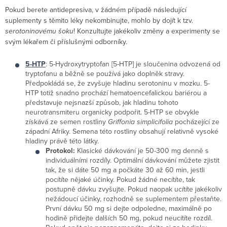
Pokud berete antidepresiva, v žádném případě následující
suplementy s těmito léky nekombinujte, mohlo by dojít k tzv.
serotoninovému šoku
! Konzultujte jakékoliv změny a experimenty se
svým lékařem či příslušnými odborníky.
5-HTP
: 5-Hydroxytryptofan [5-HTP] je sloučenina odvozená od
tryptofanu a běžně se používá jako doplněk stravy.
Předpokládá se, že zvyšuje hladinu serotoninu v mozku. 5-
HTP totiž snadno prochází hematoencefalickou bariérou a
představuje nejsnazší způsob, jak hladinu tohoto
neurotransmiteru organicky podpořit. 5-HTP se obvykle
získává ze semen rostliny
Griffonia simplicifolia
pocházející ze
západní Afriky. Semena této rostliny obsahují relativně vysoké
hladiny právě této látky.
Protokol:
Klasické dávkování je 50-300 mg denně s
individuálními rozdíly. Optimální dávkování můžete zjistit
tak, že si dáte 50 mg a počkáte 30 až 60 min, jestli
pocítíte nějaké účinky. Pokud žádné necítíte, tak
postupně dávku zvyšujte. Pokud naopak ucítíte jakékoliv
nežádoucí účinky, rozhodně se suplementem přestaňte.
První dávku 50 mg si dejte odpoledne, maximálně po
hodině přidejte dalších 50 mg, pokud neucítíte rozdíl.