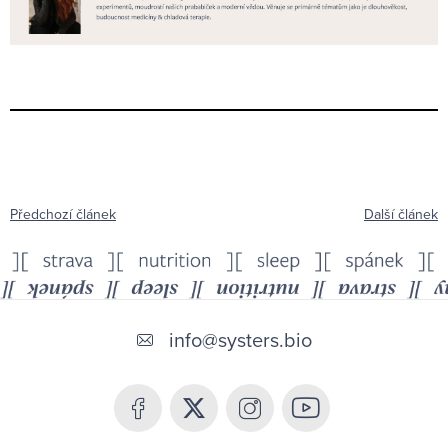
Předchozí článek
Další článek
Z
á
info
@
systers.bio
p
a
t