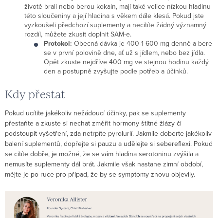
životě brali nebo berou kokain, mají také velice nízkou hladinu
této sloučeniny a její hladina s věkem dále klesá. Pokud jste
vyzkoušeli předchozí suplementy a necítíte žádný významný
rozdíl, můžete zkusit doplnit SAM-e.
Protokol:
Obecná dávka je 400-1 600 mg denně a bere
se v první polovině dne, ať už s jídlem, nebo bez jídla.
Opět zkuste nejdříve 400 mg ve stejnou hodinu každý
den a postupně zvyšujte podle potřeb a účinků.
Kdy přestat
Pokud ucítíte jakékoliv nežádoucí účinky, pak se suplementy
přestaňte a zkuste si nechat změřit hormony štítné žlázy či
podstoupit vyšetření, zda netrpíte pyrolurií. Jakmile doberte jakékoliv
balení suplementů, dopřejte si pauzu a udělejte si sebereflexi. Pokud
se cítíte dobře, je možné, že se vám hladina serotoninu zvýšila a
nemusíte suplementy dál brát. Jakmile však nastane zimní období,
mějte je po ruce pro případ, že by se symptomy znovu objevily.