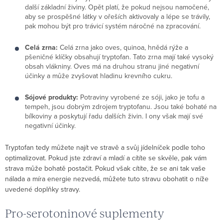
další základní živiny. Opět platí, že pokud nejsou namočené,
aby se prospěšné látky v ořeších aktivovaly a lépe se trávily,
pak mohou být pro trávicí systém náročné na zpracování.
Celá zrna:
Celá zrna jako oves, quinoa, hnědá rýže a
pšeničné klíčky obsahují tryptofan. Tato zrna mají také vysoký
obsah vlákniny. Oves má na druhou stranu jiné negativní
účinky a může zvyšovat hladinu krevního cukru.
Sójové produkty:
Potraviny vyrobené ze sóji, jako je tofu a
tempeh, jsou dobrým zdrojem tryptofanu. Jsou také bohaté na
bílkoviny a poskytují řadu dalších živin. I ony však mají své
negativní účinky.
Tryptofan tedy můžete najít ve stravě a svůj jídelníček podle toho
optimalizovat. Pokud jste zdraví a mladí a cítíte se skvěle, pak vám
strava může bohatě postačit. Pokud však cítíte, že se ani tak vaše
nálada a míra energie nezvedá, můžete tuto stravu obohatit o níže
uvedené doplňky stravy.
Pro-serotoninové suplementy