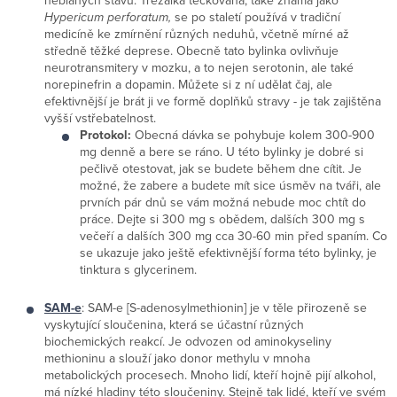
neblahých stavů. Třezalka tečkovaná, také známá jako
Hypericum perforatum,
se po staletí používá v tradiční
medicíně ke zmírnění různých neduhů, včetně mírné až
středně těžké deprese. Obecně tato bylinka ovlivňuje
neurotransmitery v mozku, a to nejen serotonin, ale také
norepinefrin a dopamin. Můžete si z ní udělat čaj, ale
efektivnější je brát ji ve formě doplňků stravy - je tak zajištěna
vyšší vstřebatelnost.
Protokol:
Obecná dávka se pohybuje kolem 300-900
mg denně a bere se ráno. U této bylinky je dobré si
pečlivě otestovat, jak se budete během dne cítit. Je
možné, že zabere a budete mít sice úsměv na tváři, ale
prvních pár dnů se vám možná nebude moc chtít do
práce. Dejte si 300 mg s obědem, dalších 300 mg s
večeří a dalších 300 mg cca 30-60 min před spaním. Co
se ukazuje jako ještě efektivnější forma této bylinky, je
tinktura s glycerinem.
SAM-e
: SAM-e [S-adenosylmethionin] je v těle přirozeně se
vyskytující sloučenina, která se účastní různých
biochemických reakcí. Je odvozen od aminokyseliny
methioninu a slouží jako donor methylu v mnoha
metabolických procesech. Mnoho lidí, kteří hojně pijí alkohol,
má nízké hladiny této sloučeniny. Stejně tak lidé, kteří ve svém