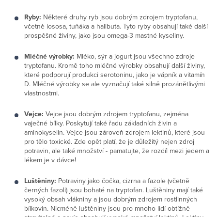
Ryby:
Některé druhy ryb jsou dobrým zdrojem tryptofanu,
včetně lososa, tuňáka a halibuta. Tyto ryby obsahují také další
prospěšné živiny, jako jsou omega-3 mastné kyseliny.
Mléčné výrobky:
Mléko, sýr a jogurt jsou všechno zdroje
tryptofanu. Kromě toho mléčné výrobky obsahují další živiny,
které podporují produkci serotoninu, jako je vápník a vitamín
D. Mléčné výrobky se ale vyznačují také silně prozánětlivými
vlastnostmi.
Vejce:
Vejce jsou dobrým zdrojem tryptofanu, zejména
vaječné bílky. Poskytují také řadu základních živin a
aminokyselin. Vejce jsou zároveň zdrojem lektinů, které jsou
pro tělo toxické. Zde opět platí, že je důležitý nejen zdroj
potravin, ale také množství - pamatujte, že rozdíl mezi jedem a
lékem je v dávce!
Luštěniny:
Potraviny jako čočka, cizrna a fazole (včetně
černých fazolí) jsou bohaté na tryptofan. Luštěniny mají také
vysoký obsah vlákniny a jsou dobrým zdrojem rostlinných
bílkovin. Nicméně luštěniny jsou pro mnoho lidí obtížně