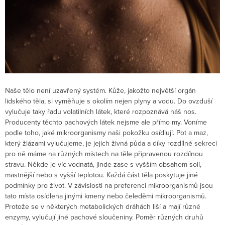
Naše tělo není uzavřený systém. Kůže, jakožto největší orgán
lidského těla, si vyměňuje s okolím nejen plyny a vodu. Do ovzduší
vylučuje taky řadu volatilních látek, které rozpoznává náš nos.
Producenty těchto pachových látek nejsme ale přímo my. Voníme
podle toho, jaké mikroorganismy naši pokožku osídlují. Pot a maz,
který žlázami vylučujeme, je jejich živná půda a díky rozdílné sekreci
pro ně máme na různých místech na těle připravenou rozdílnou
stravu. Někde je víc vodnatá, jinde zase s vyšším obsahem solí,
mastnější nebo s vyšší teplotou. Každá část těla poskytuje jiné
podmínky pro život. V závislosti na preferenci mikroorganismů jsou
tato místa osídlena jinými kmeny nebo čeleděmi mikroorganismů.
Protože se v některých metabolických dráhách liší a mají různé
enzymy, vylučují jiné pachové sloučeniny. Poměr různých druhů