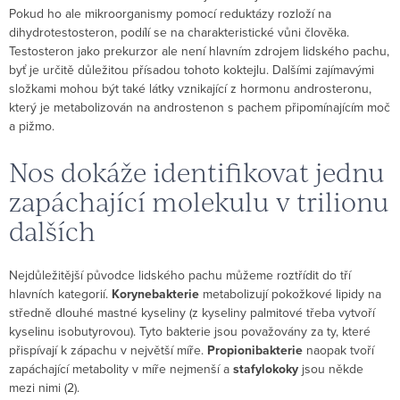
Pokud ho ale mikroorganismy pomocí reduktázy rozloží na
dihydrotestosteron, podílí se na charakteristické vůni člověka.
Testosteron jako prekurzor ale není hlavním zdrojem lidského pachu,
byť je určitě důležitou přísadou tohoto koktejlu. Dalšími zajímavými
složkami mohou být také látky vznikající z hormonu androsteronu,
který je metabolizován na androstenon s pachem připomínajícím moč
a pižmo.
Nos dokáže identifikovat jednu
zapáchající molekulu v trilionu
dalších
Nejdůležitější původce lidského pachu můžeme roztřídit do tří
hlavních kategorií.
Korynebakterie
metabolizují pokožkové lipidy na
středně dlouhé mastné kyseliny (z kyseliny palmitové třeba vytvoří
kyselinu isobutyrovou). Tyto bakterie jsou považovány za ty, které
přispívají k zápachu v největší míře.
Propionibakterie
naopak tvoří
zapáchající metabolity v míře nejmenší a
stafylokoky
jsou někde
mezi nimi (2).