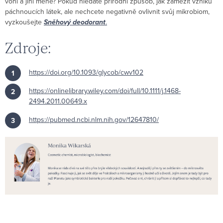
voní a jiní méně? Pokud hledáte přírodní způsob, jak zamezit vzniku
páchnoucích látek, ale nechcete negativně ovlivnit svůj mikrobiom,
vyzkoušejte
Sněhový deodorant
.
Zdroje:
https://doi.org/10.1093/glycob/cwv102
https://onlinelibrary.wiley.com/doi/full/10.1111/j.1468-
2494.2011.00649.x
https://pubmed.ncbi.nlm.nih.gov/12647810/