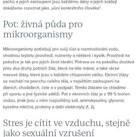
pachů a jejich zastoupení jsou každému dány a jejich koktejl
dokážeme rozeznat jako „vůni konkrétního člověka“.
Pot: živná půda pro
mikroorganismy
Mikroorganismy potřebují pro svůj růst a rozmnožování vodu,
vhodnou teplotu prostředí, nutrienty a některé i kyslík. Prostředí na
pokožce je tak pro jejich život ideální. Potrava se na pokožku dostává
přes dva druhy potních žláz, které na těle máme, a také skrze
mazové žlázy, které jsou v každém chlupovém váčku. Ekrinní žlázy
se nachází na povrchu celého těla, v největším zastoupení na
dlaních, chodidlech, čele a v podpaží. Těmito žlázami se chladíme
při sportu a jiné fyzické zátěži. Pot z ekrinních žláz je z 99 % tvořen
vodou, jinak jsou v něm rozpuštěny soli, aminokyseliny, glycerol,
kyselina mléčná, proteiny a další elektrolyty (1, 2).
Stres je cítit ve vzduchu, stejně
jako sexuální vzrušení