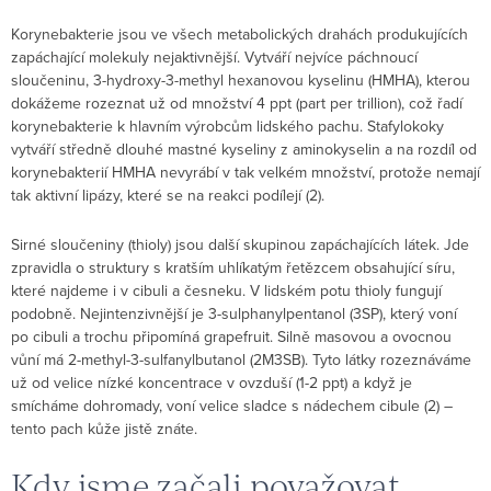
Korynebakterie jsou ve všech metabolických drahách produkujících
zapáchající molekuly nejaktivnější. Vytváří nejvíce páchnoucí
sloučeninu, 3-hydroxy-3-methyl hexanovou kyselinu (HMHA), kterou
dokážeme rozeznat už od množství 4 ppt (part per trillion), což řadí
korynebakterie k hlavním výrobcům lidského pachu. Stafylokoky
vytváří středně dlouhé mastné kyseliny z aminokyselin a na rozdíl od
korynebakterií HMHA nevyrábí v tak velkém množství, protože nemají
tak aktivní lipázy, které se na reakci podílejí (2).
Sirné sloučeniny (thioly) jsou další skupinou zapáchajících látek. Jde
zpravidla o struktury s kratším uhlíkatým řetězcem obsahující síru,
které najdeme i v cibuli a česneku. V lidském potu thioly fungují
podobně. Nejintenzivnější je 3-sulphanylpentanol (3SP), který voní
po cibuli a trochu připomíná grapefruit. Silně masovou a ovocnou
vůní má 2-methyl-3-sulfanylbutanol (2M3SB). Tyto látky rozeznáváme
už od velice nízké koncentrace v ovzduší (1-2 ppt) a když je
smícháme dohromady, voní velice sladce s nádechem cibule (2) –
tento pach kůže jistě znáte.
Kdy jsme začali považovat