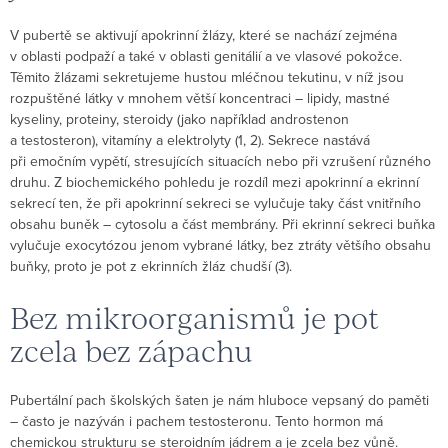
V pubertě se aktivují apokrinní žlázy, které se nachází zejména
v oblasti podpaží a také v oblasti genitálií a ve vlasové pokožce.
Těmito žlázami sekretujeme hustou mléčnou tekutinu, v níž jsou
rozpuštěné látky v mnohem větší koncentraci – lipidy, mastné
kyseliny, proteiny, steroidy (jako například androstenon
a testosteron), vitamíny a elektrolyty (1, 2). Sekrece nastává
při emočním vypětí, stresujících situacích nebo při vzrušení různého
druhu. Z biochemického pohledu je rozdíl mezi apokrinní a ekrinní
sekrecí ten, že při apokrinní sekreci se vylučuje taky část vnitřního
obsahu buněk – cytosolu a část membrány. Při ekrinní sekreci buňka
vylučuje exocytózou jenom vybrané látky, bez ztráty většího obsahu
buňky, proto je pot z ekrinních žláz chudší (3).
Bez mikroorganismů je pot
zcela bez zápachu
Pubertální pach školských šaten je nám hluboce vepsaný do paměti
– často je nazýván i pachem testosteronu. Tento hormon má
chemickou strukturu se steroidním jádrem a je zcela bez vůně.