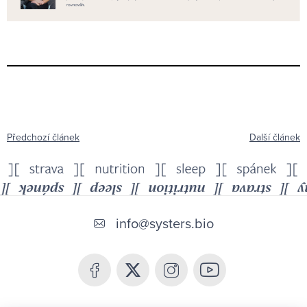
Předchozí článek
Další článek
Z
á
info
@
systers.bio
p
a
t