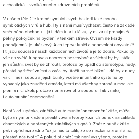
a chaotická – vzniká mnoho zdravotních problémů.
V našem těle žije kromě symbiotických bakterií také mnoho
symbiotických virů a hub. I ty s námi musí vycházet, často na základě
směnného obchodu – já ti dám tu a tu látku, ty mi za ni pronajmeš
pěkný pokojíček na bydlení v tenkém střevě. Ovšem ne každý
podnájemník je ukázkový. A co teprve lupiči a nepovolení obyvatelé?
I ti jsou součástí našich každodenních životů a je to dobře. Pokud by
vše na světě fungovalo naprosto bezchybně a všichni by byli stále
jen šťastní, svět by se zhroutil, protože by upadl do stereotypu, nudy,
přestal by štěstí vnímat a začal by útočit na své bližní. Lidé by z nudy
válčili mezi sebou a jejich buňky včetně imunitního systému by
vypadaly jako znuděná armáda, která má všechny zbraně a moc, ale
plení a ničí okolí, protože nemá rovného soupeře. Tak vznikají
i autoimunitní onemocnění.
Například lupénka, zánětlivé autoimunitní onemocnění kůže, může
být zářným příkladem přeaktivování tvorby kožních buněk na základě
chaotických a nepřesných zánětlivých signálů. Zpět z buněk kůže
pak nepřichází žádné “už je nás tu tolik, že se mačkáme a umíráme;
přestaň nás tvořit.” A pokud přichází, tak není vyslyšeno, protože