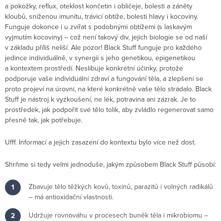
a pokožky, reflux, oteklost končetin i obličeje, bolesti a záněty
kloubů, sníženou imunitu, trávicí obtíže, bolesti hlavy i kocoviny.
Funguje dokonce i u zvířat s podobnými obtížemi (s laskavým
vyjmutím kocoviny) – což není takový div, jejich biologie se od naší
v základu příliš neliší. Ale pozor! Black Stuff funguje pro každého
jedince individuálně, v synergii s jeho genetikou, epigenetikou
a kontextem prostředí. Neslibuje konkrétní účinky, protože
podporuje vaše individuální zdraví a fungování těla, a zlepšení se
proto projeví na úrovni, na které konkrétně vaše tělo strádalo. Black
Stuff je nástroj k vyzkoušení, ne lék, potravina ani zázrak. Je to
prostředek, jak podpořit své tělo tolik, aby zvládlo regenerovat samo
přesně tak, jak potřebuje.
Ufff. Informací a jejich zasazení do kontextu bylo více než dost.
Shrňme si tedy velmi jednoduše, jakým způsobem Black Stuff působí:
Zbavuje tělo těžkých kovů, toxinů, parazitů i volných radikálů
– má antioxidační vlastnosti.
Udržuje rovnováhu v procesech buněk těla i mikrobiomu –