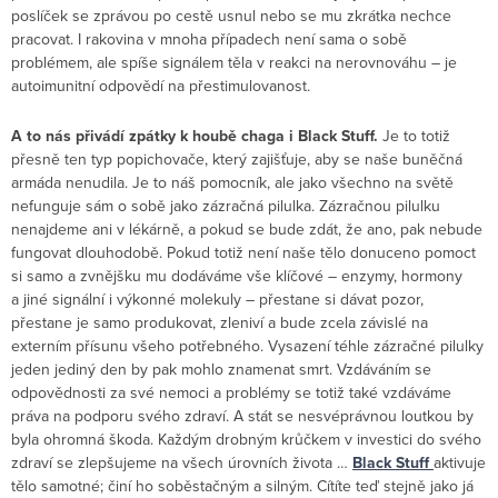
poslíček se zprávou po cestě usnul nebo se mu zkrátka nechce
pracovat. I rakovina v mnoha případech není sama o sobě
problémem, ale spíše signálem těla v reakci na nerovnováhu – je
autoimunitní odpovědí na přestimulovanost.
A to nás přivádí zpátky k houbě chaga i Black Stuff.
Je to totiž
přesně ten typ popichovače, který zajišťuje, aby se naše buněčná
armáda nenudila. Je to náš pomocník, ale jako všechno na světě
nefunguje sám o sobě jako zázračná pilulka. Zázračnou pilulku
nenajdeme ani v lékárně, a pokud se bude zdát, že ano, pak nebude
fungovat dlouhodobě. Pokud totiž není naše tělo donuceno pomoct
si samo a zvnějšku mu dodáváme vše klíčové – enzymy, hormony
a jiné signální i výkonné molekuly – přestane si dávat pozor,
přestane je samo produkovat, zleniví a bude zcela závislé na
externím přísunu všeho potřebného. Vysazení téhle zázračné pilulky
jeden jediný den by pak mohlo znamenat smrt. Vzdáváním se
odpovědnosti za své nemoci a problémy se totiž také vzdáváme
práva na podporu svého zdraví. A stát se nesvéprávnou loutkou by
byla ohromná škoda. Každým drobným krůčkem v investici do svého
zdraví se zlepšujeme na všech úrovních života …
Black Stuff
aktivuje
tělo samotné; činí ho soběstačným a silným. Cítíte teď stejně jako já