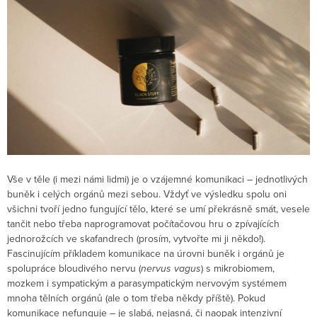
Vše v těle (i mezi námi lidmi) je o vzájemné komunikaci – jednotlivých
buněk i celých orgánů mezi sebou. Vždyť ve výsledku spolu oni
všichni tvoří jedno fungující tělo, které se umí překrásně smát, vesele
tančit nebo třeba naprogramovat počítačovou hru o zpívajících
jednorožcích ve skafandrech (prosím, vytvořte mi ji někdo!).
Fascinujícím příkladem komunikace na úrovni buněk i orgánů je
spolupráce bloudivého nervu (
nervus vagus
) s mikrobiomem,
mozkem i sympatickým a parasympatickým nervovým systémem
mnoha tělních orgánů (ale o tom třeba někdy příště). Pokud
komunikace nefunguje – je slabá, nejasná, či naopak intenzivní