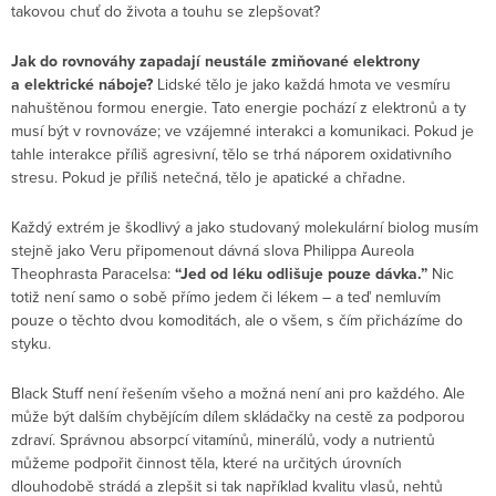
takovou chuť do života a touhu se zlepšovat?
Jak do rovnováhy zapadají neustále zmiňované elektrony
a elektrické náboje?
Lidské tělo je jako každá hmota ve vesmíru
nahuštěnou formou energie. Tato energie pochází z elektronů a ty
musí být v rovnováze; ve vzájemné interakci a komunikaci. Pokud je
tahle interakce příliš agresivní, tělo se trhá náporem oxidativního
stresu. Pokud je příliš netečná, tělo je apatické a chřadne.
Každý extrém je škodlivý a jako studovaný molekulární biolog musím
stejně jako Veru připomenout dávná slova Philippa Aureola
Theophrasta Paracelsa:
“Jed od léku odlišuje pouze dávka.”
Nic
totiž není samo o sobě přímo jedem či lékem – a teď nemluvím
pouze o těchto dvou komoditách, ale o všem, s čím přicházíme do
styku.
Black Stuff není řešením všeho a možná není ani pro každého. Ale
může být dalším chybějícím dílem skládačky na cestě za podporou
zdraví. Správnou absorpcí vitamínů, minerálů, vody a nutrientů
můžeme podpořit činnost těla, které na určitých úrovních
dlouhodobě strádá a zlepšit si tak například kvalitu vlasů, nehtů