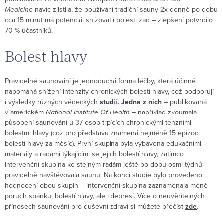
Medicine
navíc zjistila, že používání tradiční sauny 2x denně po dobu
cca 15 minut má potenciál snižovat i bolesti zad – zlepšení potvrdilo
70 % účastníků.
Bolest hlavy
Pravidelné saunování je jednoduchá forma léčby, která účinně
napomáhá snížení intenzity chronických bolestí hlavy, což podporují
i výsledky různých vědeckých
studií
.
Jedna z nich
– publikovaná
v americkém
National Institute Of Health
– například zkoumala
působení saunování u 37 osob trpících chronickými tenzními
bolestmi hlavy (což pro představu znamená nejméně 15 epizod
bolestí hlavy za měsíc). První skupina byla vybavena edukačními
materiály a radami týkajícími se jejich bolestí hlavy, zatímco
intervenční skupina ke stejným radám ještě po dobu osmi týdnů
pravidelně navštěvovala saunu. Na konci studie bylo provedeno
hodnocení obou skupin – intervenční skupina zaznamenala méně
poruch spánku, bolestí hlavy, ale i depresí. Více o neuvěřitelných
přínosech saunování pro duševní zdraví si můžete přečíst
zde
.