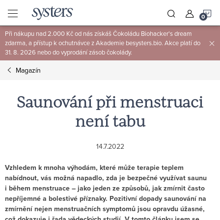
Přejít
N
na
obsah
Při nákupu nad 2.000 Kč od nás získáš Čokoládu Biohacker's dream
K
zdarma, a přístup k ochutnávce z Akademie besysters.bio. Akce platí do
31. 8. 2026 nebo do vyprodání zásob čokolády.
Magazín
Saunování při menstruaci
není tabu
14.7.2022
Vzhledem k mnoha výhodám, které může terapie teplem
nabídnout, vás možná napadlo, zda je bezpečné využívat saunu
i během menstruace – jako jeden ze způsobů, jak zmírnit často
nepříjemné a bolestivé příznaky. Pozitivní dopady saunování na
zmírnění nejen menstruačních symptomů jsou opravdu úžasné,
což dokazuje i řada vědeckých studií. V tomto článku jsem se