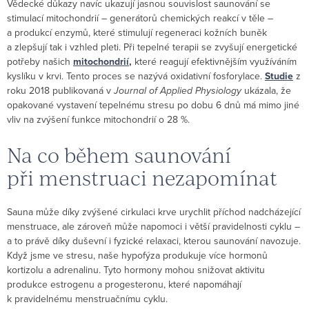
Vědecké důkazy navíc ukazují jasnou souvislost saunování se
stimulací mitochondrií – generátorů chemických reakcí v těle –
a produkcí enzymů, které stimulují regeneraci kožních buněk
a zlepšují tak i vzhled pleti. Při tepelné terapii se zvyšují energetické
potřeby našich
mitochondrií
,
které reagují efektivnějším využíváním
kyslíku v krvi. Tento proces se nazývá oxidativní fosforylace.
Studie
z
roku 2018 publikovaná v
Journal of Applied Physiology
ukázala, že
opakované vystavení tepelnému stresu po dobu 6 dnů má mimo jiné
vliv na zvýšení funkce mitochondrií o 28 %.
Na co během saunování
při menstruaci nezapomínat
Sauna může díky zvýšené cirkulaci krve urychlit příchod nadcházející
menstruace, ale zároveň může napomoci i větší pravidelnosti cyklu –
a to právě díky duševní i fyzické relaxaci, kterou saunování navozuje.
Když jsme ve stresu, naše hypofýza produkuje více hormonů
kortizolu a adrenalinu. Tyto hormony mohou snižovat aktivitu
produkce estrogenu a progesteronu, které napomáhají
k pravidelnému menstruačnímu cyklu.