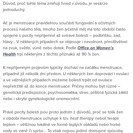
Důvod, proč tohle téma zmiňuji hned v úvodu, je veskrze
jednoduchý.
Ač je menstruace pravidelnou součástí fungování a očistných
procesů našeho těla, mnoho žen (včetně mě) má toto období často
spojené s pocity nepříjemné až svíravé bolesti – podbřišku, zad,
hlavy… V některých případech se objevuje i nevolnost, přecitlivělost
na zvuk, světlo, vůně nebo dotek. Podle
Office on Women’s
Health
trpí některými z těchto příznaků až 90 % žen.
K nepříjemným projevům typicky dochází na začátku menstruace,
případně již několik dní předem. U některých žen doprovází i ovulaci
a ve vážnějších případech můžeme bolestí trpět od ovulace
nepřetržitě až do konce menstruace. Příčiny mohou být různé –
genetická predispozice, psychosomatika, stres, přílišná fyzická zátěž
nebo i skryté gynekologické onemocnění.
Právě pocity bolesti jsou proto jedním z důvodů, proč se tolik žen
v období menstruace uchyluje k tzv.
heat therapy
neboli terapii
teplem – většinou lokálně ve formě teplých obkladů nebo horké
vody ve vaně či sprše… To však nejsou jediné dostupné způsoby,