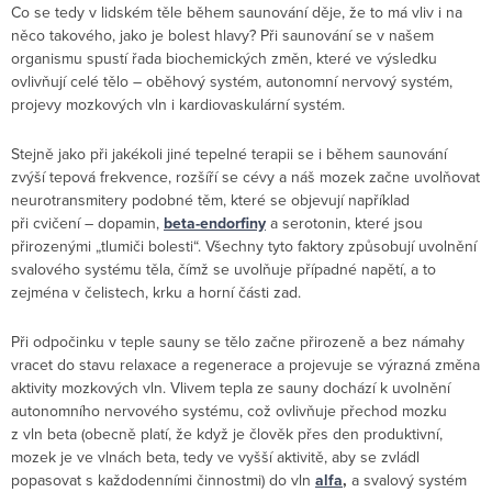
Co se tedy v lidském těle během saunování děje, že to má vliv i na
něco takového, jako je bolest hlavy? Při saunování se v našem
organismu spustí řada biochemických změn, které ve výsledku
ovlivňují celé tělo – oběhový systém, autonomní nervový systém,
projevy mozkových vln i kardiovaskulární systém.
Stejně jako při jakékoli jiné tepelné terapii se i během saunování
zvýší tepová frekvence, rozšíří se cévy a náš mozek začne uvolňovat
neurotransmitery podobné těm, které se objevují například
při cvičení – dopamin,
beta-endorfiny
a serotonin, které jsou
přirozenými „tlumiči bolesti“. Všechny tyto faktory způsobují uvolnění
svalového systému těla, čímž se uvolňuje případné napětí, a to
zejména v čelistech, krku a horní části zad.
Při odpočinku v teple sauny se tělo začne přirozeně a bez námahy
vracet do stavu relaxace a regenerace a projevuje se výrazná změna
aktivity mozkových vln. Vlivem tepla ze sauny dochází k uvolnění
autonomního nervového systému, což ovlivňuje přechod mozku
z vln beta (obecně platí, že když je člověk přes den produktivní,
mozek je ve vlnách beta, tedy ve vyšší aktivitě, aby se zvládl
popasovat s každodenními činnostmi) do vln
alfa
,
a svalový systém