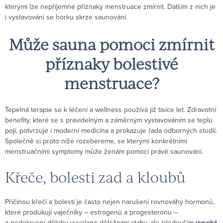
kterými lze nepříjemné příznaky menstruace zmírnit. Dalším z nich je
i vystavování se horku skrze saunování.
Může sauna pomoci zmírnit
příznaky bolestivé
menstruace?
Tepelná terapie se k léčení a wellness používá již tisíce let. Zdravotní
benefity, které se s pravidelným a záměrným vystavováním se teplu
pojí, potvrzuje i moderní medicína a prokazuje řada odborných studií.
Společně si proto níže rozebereme, se kterými konkrétními
menstruačními symptomy může ženám pomoci právě saunování.
Křeče, bolesti zad a kloubů
Příčinou křečí a bolestí je často nejen narušení rovnováhy hormonů,
které produkují vaječníky – estrogenů a progesteronu –
a nedokrvení dělohy vyvolané děložními stahy, ale především
vysoká