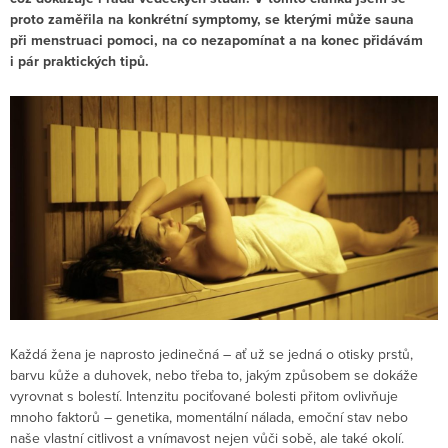
proto zaměřila na konkrétní symptomy, se kterými může sauna
při menstruaci pomoci, na co nezapomínat a na konec přidávám
i pár praktických tipů.
Každá žena je naprosto jedinečná – ať už se jedná o otisky prstů,
barvu kůže a duhovek, nebo třeba to, jakým způsobem se dokáže
vyrovnat s bolestí. Intenzitu pociťované bolesti přitom ovlivňuje
mnoho faktorů – genetika, momentální nálada, emoční stav nebo
naše vlastní citlivost a vnímavost nejen vůči sobě, ale také okolí.