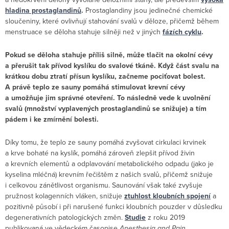
hladina prostaglandinů
.
Prostaglandiny jsou jedinečné chemické
sloučeniny, které ovlivňují stahování svalů v děloze, přičemž během
menstruace se děloha stahuje silněji než v jiných
fázích cyklu
.
Pokud se děloha stahuje příliš silně, může tlačit na okolní cévy
a přerušit tak přívod kyslíku do svalové tkáně. Když část svalu na
krátkou dobu ztratí přísun kyslíku, začneme pociťovat bolest.
A právě teplo ze sauny pomáhá stimulovat krevní cévy
a umožňuje jim správné otevření. To následně vede k uvolnění
svalů (množství vyplavených prostaglandinů se snižuje) a tím
pádem i ke zmírnění bolesti.
Díky tomu, že teplo ze sauny pomáhá zvyšovat cirkulaci krvinek
a krve bohaté na kyslík, pomáhá zároveň zlepšit přívod živin
a krevních elementů a odplavování metabolického odpadu (jako je
kyselina mléčná) krevním řečištěm z našich svalů, přičemž snižuje
i celkovou zánětlivost organismu. Saunování však také zvyšuje
pružnost kolagenních vláken, snižuje
ztuhlost kloubních spojení
a
pozitivně působí i při narušené funkci kloubních pouzder v důsledku
degenerativních patologických změn.
Studie
z roku 2019
publikovaná ve vědeckém časopise
Anesthesia and Pain