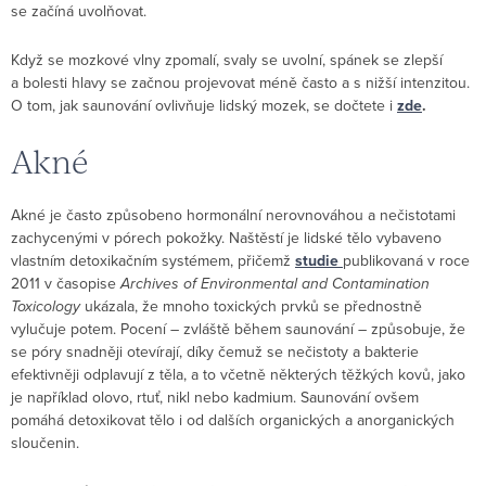
se začíná uvolňovat.
Když se mozkové vlny zpomalí, svaly se uvolní, spánek se zlepší
a bolesti hlavy se začnou projevovat méně často a s nižší intenzitou.
O tom, jak saunování ovlivňuje lidský mozek, se dočtete i
zde
.
Akné
Akné je často způsobeno hormonální nerovnováhou a nečistotami
zachycenými v pórech pokožky. Naštěstí je lidské tělo vybaveno
vlastním detoxikačním systémem, přičemž
studie
publikovaná v roce
2011 v časopise
Archives of Environmental and Contamination
Toxicology
ukázala, že mnoho toxických prvků se přednostně
vylučuje potem. Pocení – zvláště během saunování – způsobuje, že
se póry snadněji otevírají, díky čemuž se nečistoty a bakterie
efektivněji odplavují z těla, a to včetně některých těžkých kovů, jako
je například olovo, rtuť, nikl nebo kadmium. Saunování ovšem
pomáhá detoxikovat tělo i od dalších organických a anorganických
sloučenin.