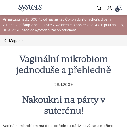
Přejít
N
na
obsah
Při nákupu nad 2.000 Kč od nás získáš Čokoládu Biohacker's dream
K
zdarma, a přístup k ochutnávce z Akademie besysters.bio. Akce platí do
31. 8. 2026 nebo do vyprodání zásob čokolády.
Magazín
Vaginální mikrobiom
jednoduše a přehledně
29.4.2009
Nakoukni na párty v
suterénu!
Vaginální mikrobiom má dole pořádnou párty, když se ale přímo