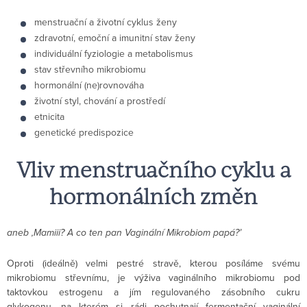
menstruační a životní cyklus ženy
zdravotní, emoční a imunitní stav ženy
individuální fyziologie a metabolismus
stav střevního mikrobiomu
hormonální (ne)rovnováha
životní styl, chování a prostředí
etnicita
genetické predispozice
Vliv menstruačního cyklu a
hormonálních změn
aneb ,Mamiii? A co ten pan Vaginální Mikrobiom papá?’
Oproti (ideálně) velmi pestré stravě, kterou posíláme svému
mikrobiomu střevnímu, je výživa vaginálního mikrobiomu pod
taktovkou estrogenu a jím regulovaného zásobního cukru
glykogenu, na kterém si rádi pochutnají fermentační vaginální