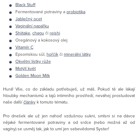
Black Stuff
Fermentované potraviny a
probiotika
Jablečný ocet
Vaginální napářku
Shiitake
,
chagu
či
reishi
Oregánový a kokosový olej
Vitamín C
Epsomskou sůl,
hořčík
či
minerální látky
Okvětní lístky růže
Motýlí květ
Golden Moon Milk
Hurá! Vše, co do základu potřebuješ, už máš. Pokud tě ale lákají
hloubky mechanismů a tajů intimního prostředí, neváhej prostudovat
naše další
články
k tomuto tématu.
Pro dnešek ale už jen nahoď vzdušnou sukni, smlsni si na dávce
nějaké fermentované potraviny a od srdce (nebo možná až od
vagíny) se usměj tak, jak to umí jen sebevědomá Syster!