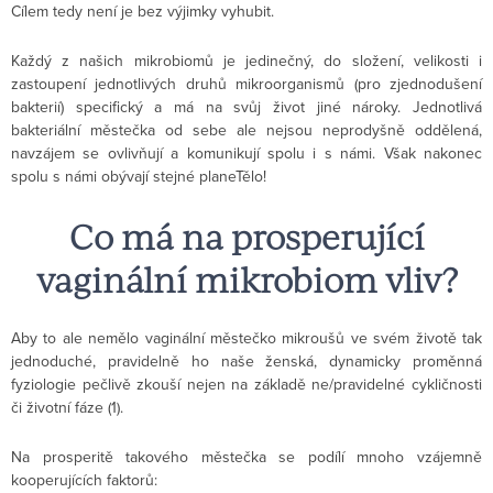
Cílem tedy není je bez výjimky vyhubit.
Každý z našich mikrobiomů je jedinečný, do složení, velikosti i
zastoupení jednotlivých druhů mikroorganismů (pro zjednodušení
bakterií) specifický a má na svůj život jiné nároky. Jednotlivá
bakteriální městečka od sebe ale nejsou neprodyšně oddělená,
navzájem se ovlivňují a komunikují spolu i s námi. Však nakonec
spolu s námi obývají stejné planeTělo!
Co má na prosperující
vaginální mikrobiom vliv?
Aby to ale nemělo vaginální městečko mikroušů ve svém životě tak
jednoduché, pravidelně ho naše ženská, dynamicky proměnná
fyziologie pečlivě zkouší nejen na základě ne/pravidelné cykličnosti
či životní fáze (1).
Na prosperitě takového městečka se podílí mnoho vzájemně
kooperujících faktorů: