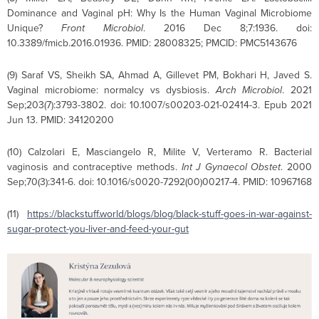
Dominance and Vaginal pH: Why Is the Human Vaginal Microbiome
Unique?
Front Microbiol
. 2016 Dec 8;7:1936. doi:
10.3389/fmicb.2016.01936. PMID: 28008325; PMCID: PMC5143676
(9) Saraf VS, Sheikh SA, Ahmad A, Gillevet PM, Bokhari H, Javed S.
Vaginal microbiome: normalcy vs dysbiosis.
Arch Microbiol
. 2021
Sep;203(7):3793-3802. doi: 10.1007/s00203-021-02414-3. Epub 2021
Jun 13. PMID: 34120200
(10) Calzolari E, Masciangelo R, Milite V, Verteramo R. Bacterial
vaginosis and contraceptive methods.
Int J Gynaecol Obstet
. 2000
Sep;70(3):341-6. doi: 10.1016/s0020-7292(00)00217-4. PMID: 10967168
(11)
https://blackstuff.world/blogs/blog/black-stuff-goes-in-war-against-
sugar-protect-you-liver-and-feed-your-gut