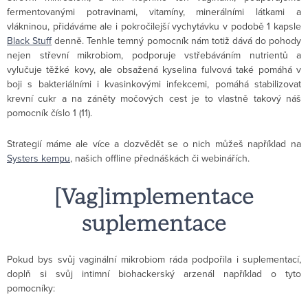
fermentovanými potravinami, vitamíny, minerálními látkami a
vlákninou, přidáváme ale i pokročilejší vychytávku v podobě 1 kapsle
Black Stuff
denně. Tenhle temný pomocník nám totiž dává do pohody
nejen střevní mikrobiom, podporuje vstřebáváním nutrientů a
vylučuje těžké kovy, ale obsažená kyselina fulvová také pomáhá v
boji s bakteriálními i kvasinkovými infekcemi, pomáhá stabilizovat
krevní cukr a na záněty močových cest je to vlastně takový náš
pomocník číslo 1 (11).
Strategií máme ale více a dozvědět se o nich můžeš například na
Systers kempu
, našich offline přednáškách či webinářích.
[Vag]implementace
suplementace
Pokud bys svůj vaginální mikrobiom ráda podpořila i suplementací,
doplň si svůj intimní biohackerský arzenál například o tyto
pomocníky: