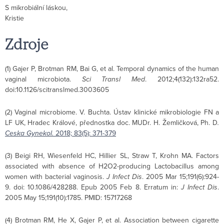
S mikrobiální láskou,
Kristie
Zdroje
(1) Gajer P, Brotman RM, Bai G, et al. Temporal dynamics of the human
vaginal microbiota.
Sci Transl Med
. 2012;4(132):132ra52.
doi:10.1126/scitranslmed.3003605
(2) Vaginal microbiome. V. Buchta. Ústav klinické mikrobiologie FN a
LF UK, Hradec Králové, přednostka doc. MUDr. H. Žemličková, Ph. D
.
Ceska Gynekol.
2018; 83(5): 371-379
(3) Beigi RH, Wiesenfeld HC, Hillier SL, Straw T, Krohn MA. Factors
associated with absence of H2O2-producing Lactobacillus among
women with bacterial vaginosis.
J Infect Dis
. 2005 Mar 15;191(6):924-
9. doi: 10.1086/428288. Epub 2005 Feb 8. Erratum in:
J Infect Dis
.
2005 May 15;191(10):1785. PMID: 15717268
(4) Brotman RM, He X, Gajer P, et al. Association between cigarette