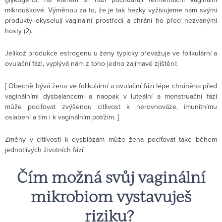
mikrouškové. Výměnou za to, že je tak hezky vyživujeme nám svými
produkty okyselují vaginální prostředí a chrání ho před nezvanými
hosty (2).
Jelikož produkce estrogenu u ženy typicky převažuje ve folikulární a
ovulační fázi, vyplývá nám z toho jedno zajímavé zjištění:
[ Obecně bývá žena ve folikulární a ovulační fázi lépe chráněna před
vaginálními dysbalancemi a naopak v luteální a menstruační fázi
může pociťovat zvýšenou citlivost k nerovnováze, imunitnímu
oslabení a tím i k vaginálním potížím. ]
Změny v citlivosti k dysbiózám může žena pociťovat také během
jednotlivých životních fází.
Čím možná svůj vaginální
mikrobiom vystavuješ
riziku?