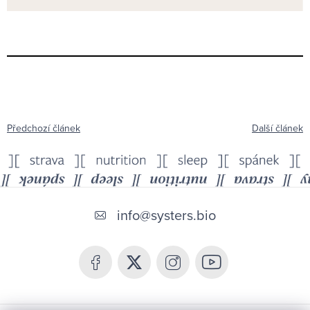
Předchozí článek
Další článek
Z
á
info
@
systers.bio
p
a
t
í