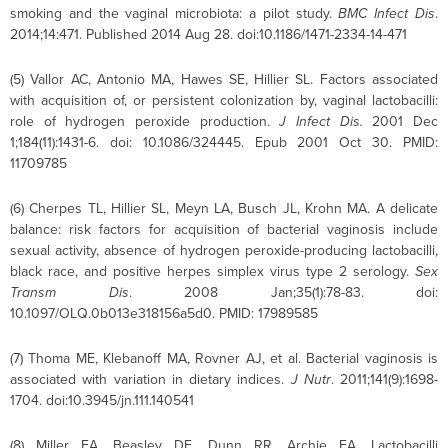
smoking and the vaginal microbiota: a pilot study.
BMC Infect Dis
.
2014;14:471. Published 2014 Aug 28. doi:10.1186/1471-2334-14-471
(5) Vallor AC, Antonio MA, Hawes SE, Hillier SL. Factors associated
with acquisition of, or persistent colonization by, vaginal lactobacilli:
role of hydrogen peroxide production.
J Infect Dis.
2001 Dec
1;184(11):1431-6. doi: 10.1086/324445. Epub 2001 Oct 30. PMID:
11709785
(6) Cherpes TL, Hillier SL, Meyn LA, Busch JL, Krohn MA. A delicate
balance: risk factors for acquisition of bacterial vaginosis include
sexual activity, absence of hydrogen peroxide-producing lactobacilli,
black race, and positive herpes simplex virus type 2 serology.
Sex
Transm Dis
. 2008 Jan;35(1):78-83. doi:
10.1097/OLQ.0b013e318156a5d0. PMID: 17989585
(7) Thoma ME, Klebanoff MA, Rovner AJ, et al. Bacterial vaginosis is
associated with variation in dietary indices.
J Nutr
. 2011;141(9):1698-
1704. doi:10.3945/jn.111.140541
(8) Miller EA, Beasley DE, Dunn RR, Archie EA. Lactobacilli