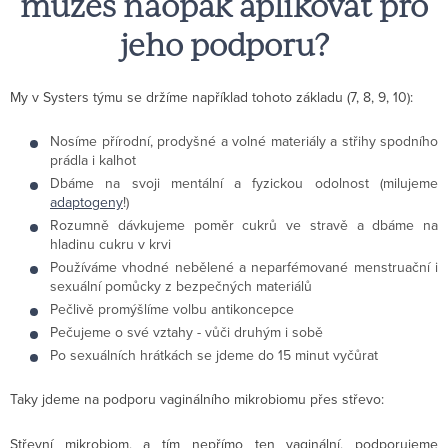
můžeš naopak aplikovat pro
jeho podporu?
My v Systers týmu se držíme například tohoto základu (7, 8, 9, 10):
Nosíme přírodní, prodyšné a volné materiály a střihy spodního
prádla i kalhot
Dbáme na svoji mentální a fyzickou odolnost (milujeme
adaptogeny
!)
Rozumně dávkujeme poměr cukrů ve stravě a dbáme na
hladinu cukru v krvi
Používáme vhodné nebělené a neparfémované menstruační i
sexuální pomůcky z bezpečných materiálů
Pečlivě promýšlíme volbu antikoncepce
Pečujeme o své vztahy - vůči druhým i sobě
Po sexuálních hrátkách se jdeme do 15 minut vyčůrat
Taky jdeme na podporu vaginálního mikrobiomu přes střevo:
Střevní mikrobiom, a tím nepřímo ten vaginální, podporujeme