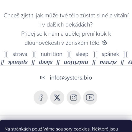
Chceš zjistit, jak může tvé tělo zůstat silné a vitální
i v dalších dekádách?
Přidej se k nám a udělej první krok k
dlouhověkosti v ženském těle. 🌸
Z
á
info
@
systers.bio
p
a
t
í
Chceš být v obraze a získat 10% slevu?
Na stránkách používáme soubory cookies. Některé jsou