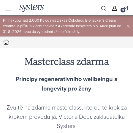
Přejít
N
na
obsah
Při nákupu nad 2.000 Kč od nás získáš Čokoládu Biohacker's dream
K
zdarma, a přístup k ochutnávce z Akademie besysters.bio. Akce platí do
31. 8. 2026 nebo do vyprodání zásob čokolády.
Domů
Masterclass zdarma
Principy regenerativního wellbeingu a
longevity pro ženy
Zvu tě na zdarma masterclass, kterou tě krok za
krokem provedu já, Victoria Deer, zakladatelka
Systers.