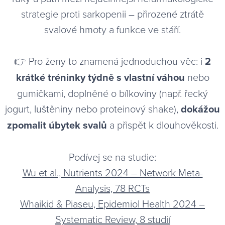
strategie proti sarkopenii – přirozené ztrátě
svalové hmoty a funkce ve stáří.
👉 Pro ženy to znamená jednoduchou věc: i
2
krátké tréninky týdně s vlastní váhou
nebo
gumičkami, doplněné o bílkoviny (např. řecký
jogurt, luštěniny nebo proteinový shake),
dokážou
zpomalit úbytek svalů
a přispět k dlouhověkosti.
Podívej se na studie:
Wu et al., Nutrients 2024 – Network Meta-
Analysis, 78 RCTs
Whaikid & Piaseu, Epidemiol Health 2024 –
Systematic Review, 8 studií