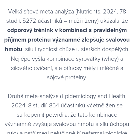
Velká síťová meta-analýza (Nutrients, 2024, 78
studií, 5272 účastníků – muži i ženy) ukázala, že
odporový trénink v kombinaci s pravidelným
příjmem proteinu významně zlepšuje svalovou
hmotu
, sílu i rychlost chůze u starších dospělých.
Nejlépe vyšla kombinace syrovátky (whey) a
silového cvičení, ale přínosy měly i mléčné a
sójové proteiny.
Druhá meta-analýza (Epidemiology and Health,
2024, 8 studií, 854 účastníků včetně žen se
sarkopenií) potvrdila, že tato kombinace
významně zvyšuje svalovou hmotu a sílu úchopu
ruky a patří mezi nejúčinnější nefarmakologické