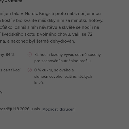
y #Vitalita
ní jen tak. V Nordic Kings ti proto nabízí příjemnou
 kostí v bio kvalitě máš díky nim za minutku hotový.
oťátko, oslníš s ním návštěvu a skvěle se hodí i na
tí švédského skotu z volného chovu, vařil se 72
na, a nakonec byl šetrně dehydrován.
iny, 84 %
72 hodin tažený vývar, šetrně sušený
pro zachování nutričního profilu.
 certifikací
0 % cukru, sojového a
slunečnicového lecitinu, těžkých
kovů.
y.
11.8.2026
Možnosti doručení