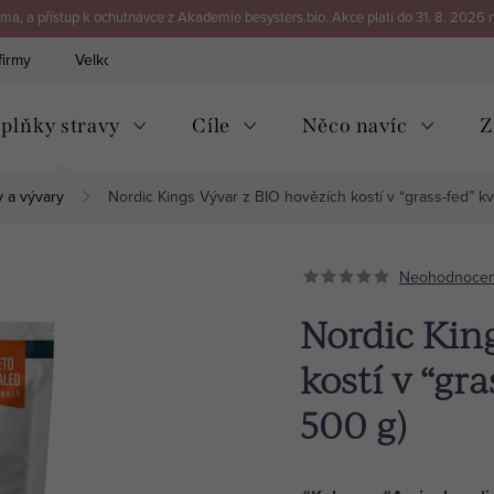
a, a přístup k ochutnávce z Akademie besysters.bio. Akce platí do 31. 8. 2026 
firmy
Velkoobchod
Kontakt
plňky stravy
Cíle
Něco navíc
Z
 a vývary
Nordic Kings Vývar z BIO hovězích kostí v “grass-fed” kv
Neohodnoce
Nordic Kin
kostí v “gra
500 g)