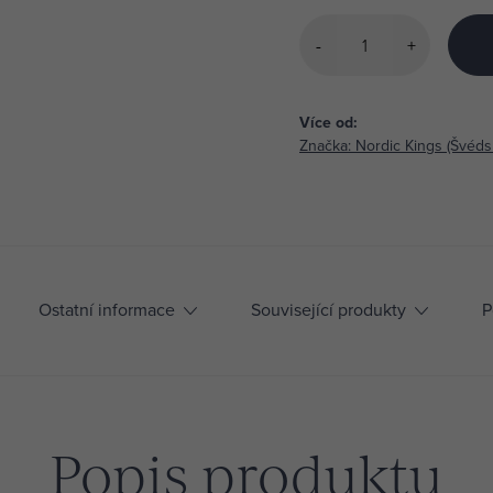
Měrná
cena:
Značka:
Nordic Kings (Švéds
Ostatní informace
Související produkty
P
Popis produktu