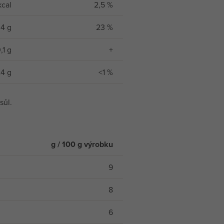
kcal
2,5 %
,4 g
23 %
,1 g
+
24 g
<1 %
sůl.
g / 100 g výrobku
9
8
6