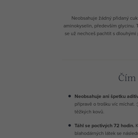
Neobsahuje žádný přidaný cukr
aminokyselin, především glycinu. T
se už nechceš pachtit s dlouhými 
Čím 
Neobsahuje ani špetku aditiv
přípravě o trošku víc míchat. 
těžkých kovů.
Táhl se poctivých 72 hodin.
K
blahodárných látek se následn