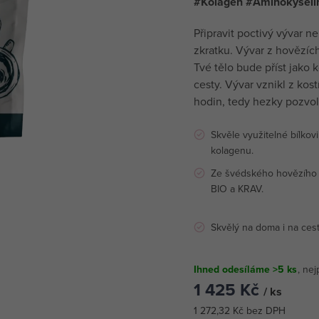
#Kolagen #Aminokyselin
Připravit poctivý vývar ne
zkratku. Vývar z hovězích
Tvé tělo bude příst jako k
cesty. Vývar vznikl z kos
hodin, tedy hezky pozvol
Skvěle využitelné bílkov
kolagenu.
Ze švédského hovězího s
BIO a KRAV.
Skvělý na doma i na cest
Ihned odesíláme
>5 ks
1 425 Kč
/ ks
1 272,32 Kč bez DPH