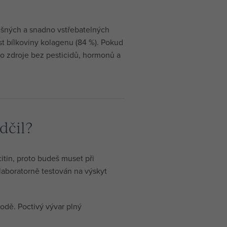
ěšných a snadno vstřebatelných
st bílkoviny kolagenu (84 %). Pokud
ho zdroje bez pesticidů, hormonů a
dčil?
itin, proto budeš muset při
l laboratorně testován na výskyt
vodě. Poctivý vývar plný