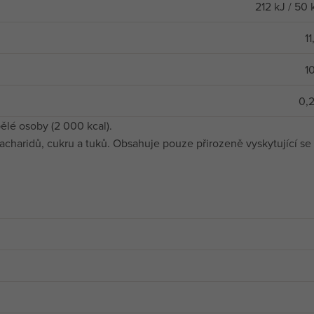
212 kJ / 50 
11
10
0,
ělé osoby (2 000 kcal).
haridů, cukru a tuků. Obsahuje pouze přirozeně vyskytující se 