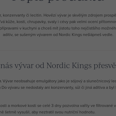
, konzervanty či lecitin. Hovězí vývar je skvělým zdrojem prosp
vá kůže, kosti, chrupavky, svaly i cévy pak velmi ocení přítomno
přípravami v kuchyni a chceš mít jistotu toho nejčistšího možné
aditiv, se sušeným vývarem od Nordic Kings nešlápneš vedle.
nás vývar od Nordic Kings přesvě
.
Vývar neobsahuje emulgátory jako je sójový a slunečnicový lec
:) Do vývaru se nedostaly ani konzervanty, sůl či jiná aditiva a by
osti a morkové kosti se celé 3 dny pozvolna vařily ve filtrované 
ě šetrně vysušil, aby neztratil svou nutriční hodnotu.