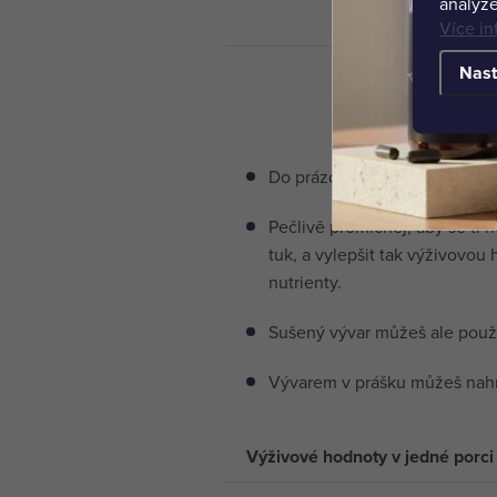
analýze
Více in
Nast
Do prázdné skleničky nebo hr
Pečlivě promíchej, aby se ti n
tuk, a vylepšit tak výživovou
nutrienty.
Sušený vývar můžeš ale použí
Vývarem v prášku můžeš nahra
Výživové hodnoty v jedné porci 