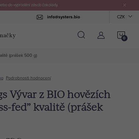
nebo do vyprodání zásob čokolády.
info@systers.bio
CZK
NÁKU
načky
KOŠÍ
alitě (prášek 500 g)
no
Podrobnosti hodnocení
gs Vývar z BIO hovězích
ss-fed” kvalitě (prášek