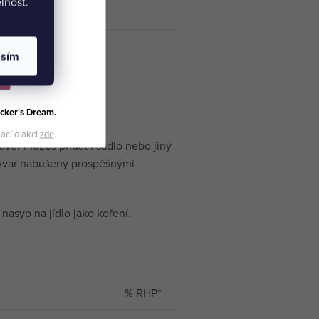
lnost.
asím
cker's Dream.
vody.
mací o akci
zde
.
závěr můžeš přidat i sádlo nebo jiný
 vývar nabušený prospěšnými
asyp na jídlo jako koření.
% RHP*