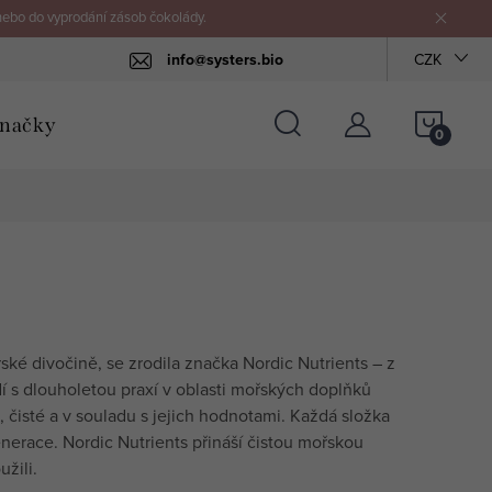
nebo do vyprodání zásob čokolády.
info@systers.bio
CZK
NÁKU
načky
KOŠÍ
rské divočině, se zrodila značka Nordic Nutrients – z
dí s dlouholetou praxí v oblasti mořských doplňků
, čisté a v souladu s jejich hodnotami. Každá složka
nerace. Nordic Nutrients přináší čistou mořskou
žili.