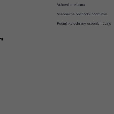
první nákup.
Vrácení a reklama
Všeobecné obchodní podmínky
CHCI BÝT V OBRAZE
Podmínky ochrany osobních údajů
am