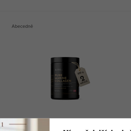
Abecedně
Nordic Nutrients Čistý mořský
kolagen (prášek 300 g)