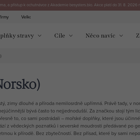
a, a přístup k ochutnávce z Akademie besysters.bio. Akce platí do 31. 8. 2026 
firmy
Velkoobchod
Kontakt
plňky stravy
Cíle
Něco navíc
Z
)
Norsko)
istý, zimy dlouhé a příroda nemilosrdně upřímná. Právě tady, v no
nejúčinnější bývá často to nejjednodušší. Za značkou stojí tým li
přesně to, co sami postrádali – mořské doplňky, které jsou účinné
hází z vědeckých poznatků i severské moudrosti předávané po ge
rnou k přírodě. Bez zbytečností. Bez přísad, které by sami nepou