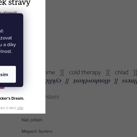
ěk stravy
připravili:
ie
ři
yzovat
 a díky
lnost.
asím
Poznej Systers
cker's Dream.
mací o akci
zde
.
Náš příběh
Magazín Systers