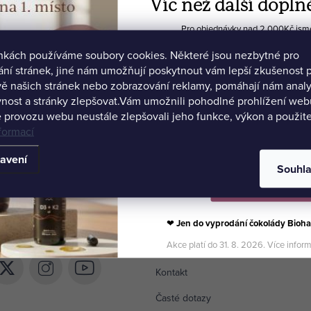
Víc než další dopln
1 255 Kč
Pro objednávky nad 2 000Kč jsme 
🍫 Biohacker's Dream
DO KOŠÍKU
ánkách používáme soubory cookies. Některé jsou nezbytné pro
💻 Ochutnávku Akadem
ní stránek, jiné nám umožňují poskytnout vám lepší zkušenost p
ě našich stránek nebo zobrazování reklamy, pomáhají nám anal
Ihned odesíláme
>5 ks
nost a stránky zlepšovat.
Vám umožnili pohodlné prohlížení webu
 provozu webu neustále zlepšovali jeho funkce, výkon a použite
formací
avení
Souhl
Vybrat své produkty
@
systers.bio
Zákaznický servis
❤
Jen do vyprodání čokolády Bioha
 získat 10% slevu?
Akce platí do 31. 8. 2026. Více infor
Kontakt
ístup k inspiraci, novinkám a tipům ze světa
Časté dotazy
louhověkosti. Jako poděkování ti pošleme 10%