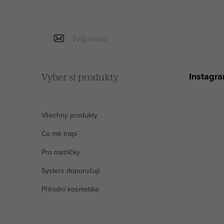
c
slevu na tvůj 
í
p
r
v
Instagr
Vyber si produkty
k
y
v
Všechny produkty
ý
Co mě trápí
p
Pro mazlíčky
i
Systers doporučují
s
Přírodní kosmetika
u