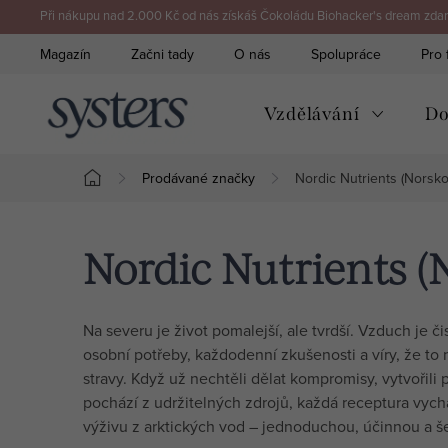
Přejít
Při nákupu nad 2.000 Kč od nás získáš Čokoládu Biohacker's dream zdarm
na
Magazín
Začni tady
O nás
Spolupráce
Pro 
obsah
Vzdělávání
Do
Prodávané značky
Nordic Nutrients (Norsko
Domů
Nordic Nutrients (
Na severu je život pomalejší, ale tvrdší. Vzduch je č
osobní potřeby, každodenní zkušenosti a víry, že to 
stravy. Když už nechtěli dělat kompromisy, vytvořili 
pochází z udržitelných zdrojů, každá receptura vyc
výživu z arktických vod – jednoduchou, účinnou a šet