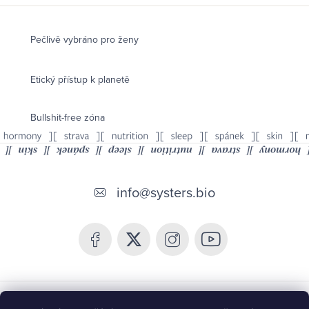
Pečlivě vybráno pro ženy
Etický přístup k planetě
Bullshit-free zóna
Z
á
info
@
systers.bio
p
a
t
í