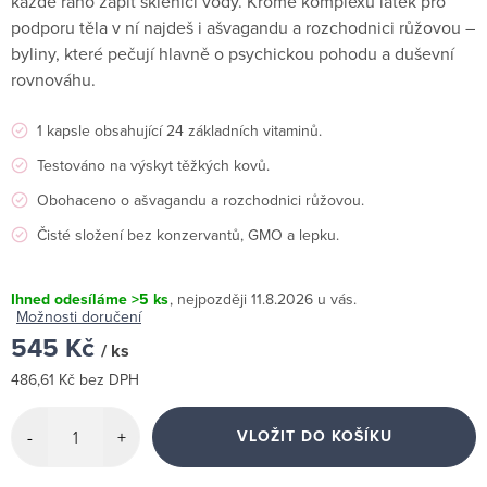
každé ráno zapít sklenicí vody. Kromě komplexu látek pro
podporu těla v ní najdeš i ašvagandu a rozchodnici růžovou –
byliny, které pečují hlavně o psychickou pohodu a duševní
rovnováhu.
1 kapsle obsahující 24 základních vitaminů.
Testováno na výskyt těžkých kovů.
Obohaceno o ašvagandu a rozchodnici růžovou.
Čisté složení bez konzervantů, GMO a lepku.
Ihned odesíláme
>5 ks
11.8.2026
Možnosti doručení
545 Kč
/ ks
486,61 Kč bez DPH
Měrná
cena:
VLOŽIT DO KOŠÍKU