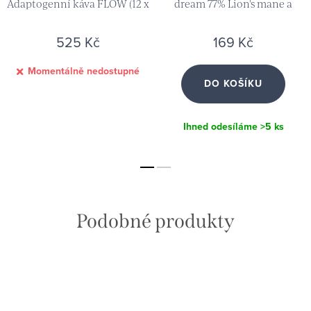
Adaptogenní káva FLOW (12 x
dream 77% Lion's mane a
3,3 g)
borůvky (55 g) & Ochutnávka
Akademie zdarma
525 Kč
169 Kč
Momentálně nedostupné
DO KOŠÍKU
Ihned odesíláme
>5 ks