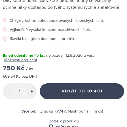
Díky šetrné duální extrakci z plodnic houby se všechny
účinné látky dostanou do tvého systému rychle a efektivně.
Chaga z šetrně obhospodařovaných laponských lesů.
Výjimečně vysoká koncentrace aktivních látek.
Skvělá biologická dostupnost pro tělo.
Ihned odesíláme
>5 ks
12.8.2026
Možnosti doručení
750 Kč
/ ks
669,64 Kč bez DPH
Měrná
cena:
VLOŽIT DO KOŠÍKU
Značka:
KÄÄPÄ Mushrooms (Finsko)
Dotaz k produktu
Hlídací pes