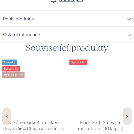
Popis produktu
Ostatní informace
Související produkty
Novinka
Systers tip
Systers tip
Více za méně
BIO Čokoláda Biohacker's
Black Stuff Směs pro
dream 66% Chaga a třešně (55
mikrobiom (30 kapslí)