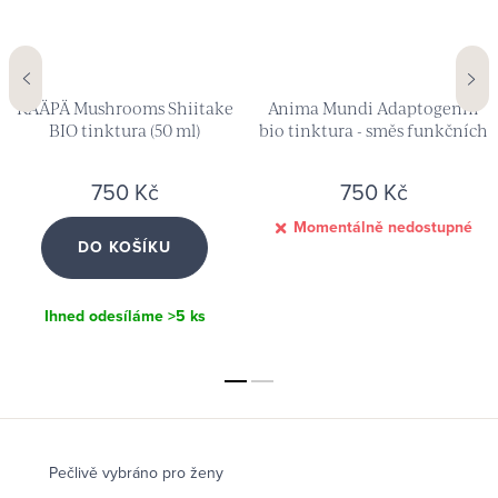
KÄÄPÄ Mushrooms Shiitake
Anima Mundi Adaptogenní
BIO tinktura (50 ml)
bio tinktura - směs funkčních
hub (59 ml)
750 Kč
750 Kč
Momentálně nedostupné
DO KOŠÍKU
Ihned odesíláme
>5 ks
Pečlivě vybráno pro ženy