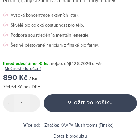
extrahují, aby si zachovala maximum účinných látek.
Vysoká koncentrace aktivních látek.
Skvělá biologická dostupnost pro tělo.
Podpora soustředění a mentální energie.
Šetrně pěstované hericium z finské bio farmy.
Ihned odesíláme
>5 ks
12.8.2026
Možnosti doručení
890 Kč
/ ks
794,64 Kč bez DPH
Měrná
cena:
VLOŽIT DO KOŠÍKU
Značka:
KÄÄPÄ Mushrooms (Finsko)
Dotaz k produktu