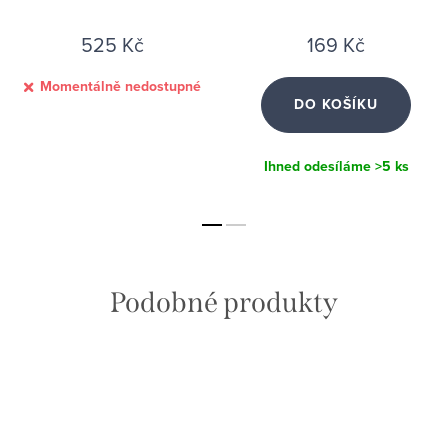
3,3 g)
borůvky (55 g) & Ochutnávka
Akademie zdarma
525 Kč
169 Kč
Momentálně nedostupné
DO KOŠÍKU
Ihned odesíláme
>5 ks