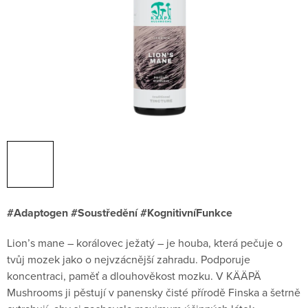
#Adaptogen #Soustředění #KognitivníFunkce
Lion’s mane – korálovec ježatý – je houba, která pečuje o
tvůj mozek jako o nejvzácnější zahradu. Podporuje
koncentraci, paměť a dlouhověkost mozku. V KÄÄPÄ
Mushrooms ji pěstují v panensky čisté přírodě Finska a šetrně