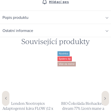
Hlídací pes
Popis produktu
Ostatní informace
Související produkty
Novinka
Systers tip
Více za méně
London Nootropics
BIO Čokoláda Biohacker's
Adaptogenní káva FLOW (12 x
dream 77% Lion's mane a