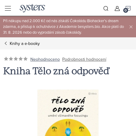
Přejít
N
na
obsah
Při nákupu nad 2.000 Kč od nás získáš Čokoládu Biohacker's dream
K
zdarma, a přístup k ochutnávce z Akademie besysters.bio. Akce platí do
31. 8. 2026 nebo do vyprodání zásob čokolády.
Knihy a e-booky
Neohodnoceno
Podrobnosti hodnocení
Kniha Tělo zná odpověď