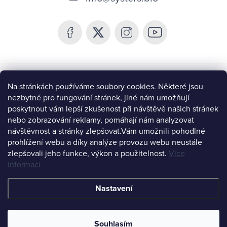
p
a
t
í
Chceš být v obraze a získat 10% slevu?
Na stránkách používáme soubory cookies. Některé jsou
nezbytné pro fungování stránek, jiné nám umožňují
poskytnout vám lepší zkušenost při návštěvě našich stránek
nebo zobrazování reklamy, pomáhají nám analyzovat
návštěvnost a stránky zlepšovat.
Vám umožnili pohodlné
prohlížení webu a díky analýze provozu webu neustále
CHCI BÝT V OBRAZE
zlepšovali jeho funkce, výkon a použitelnost.
Více
informací
Instagram
Nastavení
Copyright 2026
Systers Bio
. Všechna práva vyhrazena.
Upravit
nastavení cookies
Souhlasím