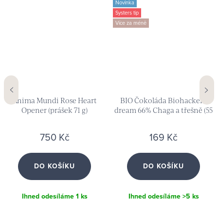
Novinka
Systers tip
Více za méně
Anima Mundi Rose Heart
BIO Čokoláda Biohacker's
Opener (prášek 71 g)
dream 66% Chaga a třešně (55
g)
750 Kč
169 Kč
DO KOŠÍKU
DO KOŠÍKU
Ihned odesíláme
1 ks
Ihned odesíláme
>5 ks