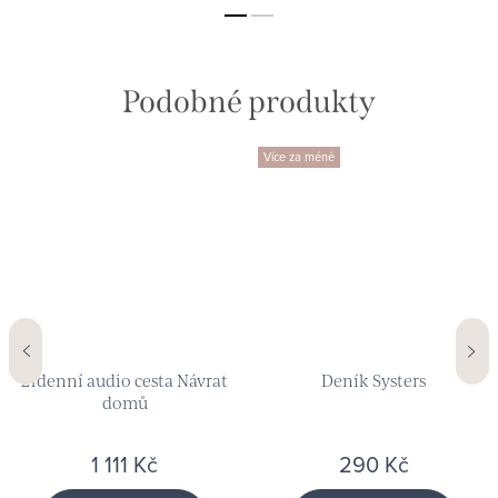
Více za méně
21denní audio cesta Návrat
Deník Systers
domů
1 111 Kč
290 Kč