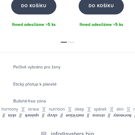
DO KOŠÍKU
DO KOŠÍKU
Ihned odesíláme
>5 ks
Ihned odesíláme
>5 ks
Pečlivě vybráno pro ženy
Etický přístup k planetě
Bullshit-free zóna
Z
á
info
@
systers.bio