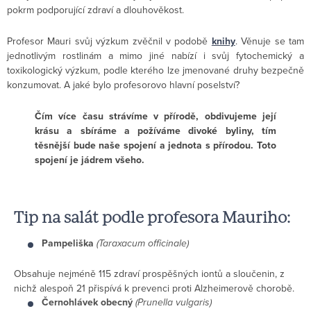
pokrm podporující zdraví a dlouhověkost.
Profesor Mauri svůj výzkum zvěčnil v podobě
knihy
. Věnuje se tam
jednotlivým rostlinám a mimo jiné nabízí i svůj fytochemický a
toxikologický výzkum, podle kterého lze jmenované druhy bezpečně
konzumovat. A jaké bylo profesorovo hlavní poselství?
Čím více času strávíme v přírodě, obdivujeme její
krásu a sbíráme a požíváme divoké byliny, tím
těsnější bude naše spojení a jednota s přírodou. Toto
spojení je jádrem všeho.
Tip na salát podle profesora Mauriho:
Pampeliška
(Taraxacum officinale)
Obsahuje nejméně 115 zdraví prospěšných iontů a sloučenin, z
nichž alespoň 21 přispívá k prevenci proti Alzheimerově chorobě.
Černohlávek obecný
(Prunella vulgaris)