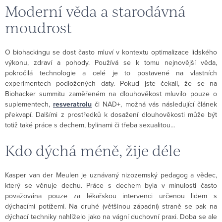
Moderní věda a starodávná
moudrost
O biohackingu se dost často mluví v kontextu optimalizace lidského
výkonu, zdraví a pohody. Používá se k tomu nejnovější věda,
pokročilá technologie a celé je to postavené na vlastních
experimentech podložených daty. Pokud jste čekali, že se na
Biohacker summitu zaměřeném na dlouhověkost mluvilo pouze o
suplementech,
resveratrolu
či NAD+, možná vás následující článek
překvapí. Dalšími z prostředků k dosažení dlouhověkosti může být
totiž také práce s dechem, bylinami či třeba sexualitou…
Kdo dýchá méně, žije déle
Kasper van der Meulen je uznávaný nizozemský pedagog a vědec,
který se věnuje dechu. Práce s dechem byla v minulosti často
považována pouze za lékařskou intervenci určenou lidem s
dýchacími potížemi. Na druhé (většinou západní) straně se pak na
dýchací techniky nahlíželo jako na vágní duchovní praxi. Doba se ale