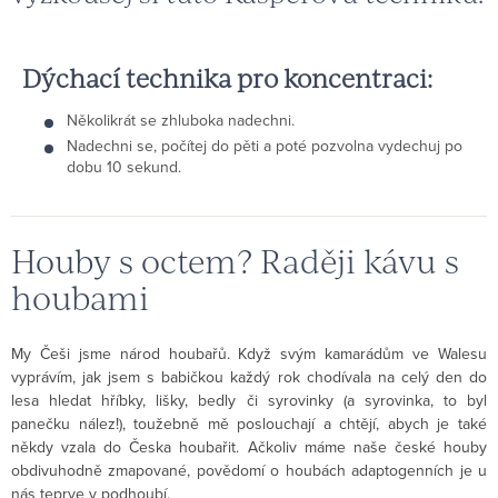
Dýchací technika pro koncentraci:
Několikrát se zhluboka nadechni.
Nadechni se, počítej do pěti a poté pozvolna vydechuj po
dobu 10 sekund.
Houby s octem? Raději kávu s
houbami
My Češi jsme národ houbařů. Když svým kamarádům ve Walesu
vyprávím, jak jsem s babičkou každý rok chodívala na celý den do
lesa hledat hříbky, lišky, bedly či syrovinky (a syrovinka, to byl
panečku nález!), toužebně mě poslouchají a chtějí, abych je také
někdy vzala do Česka houbařit. Ačkoliv máme naše české houby
obdivuhodně zmapované, povědomí o houbách adaptogenních je u
nás teprve v podhoubí.