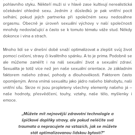
pohlavního styku. Někteří muži si v hlavě zase kultivují nerealistická
očekávání ohledně sexu. Jedním z důsledků je pak vnitřní pocit
selhání, pokud jejich partnerka při společném sexu nedosáhne
orgasmu. Obecně je úroveň sexuální výchovy v naší společnosti
mnohdy nedostačující a často se k tomuto tématu váže stud. Někdy
dokonce i vina a strach.
Mnoho lidí se v dnešní době snaží optimalizovat a zlepšit svůj život
pomocí cvičení, stravy či kvalitního spánku. A to je prima. Podobně se
ale můžeme zaměřit i na náš sexuální život a sexuální zdraví.
Sexualita je totiž více než jen naše sexuální orientace. Je základním
faktorem našeho zdraví, pohody a dlouhověkosti. Faktorem často
opomíjeným. Anna vnímá sexualitu jako jádro našeho blahobytu, naši
vnitřní sílu. Skrze ni jsou propleteny všechny elementy našeho já –
naše hodnoty, přesvědčení, touhy, vztahy, naše tělo, myšlenky i
emoce.
„Můžete mít nejnovější zdravotní technologie a
špičkové doplňky stravy, ale pokud neléčíte svá
traumata a nepracujete na vztazích, jak se můžete
stát optimalizovanou lidskou bytostí?"