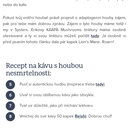
nebo do kafe.
Pokud tvůj vnitřní houbař právě projevil o adaptogenní houby zájem,
pak pro tebe mám dobrou zprávu. Zájem o tyto houby máme totiž i
my v Systers. Erikovy KÄÄPÄ Mushrooms tinktury máme osobně
otestované a ty si svou tinkturu můžeš pořídit
tady
. Já osobně si
před psaním tohoto článku dala pár kapek Lion's Mane. Roarrr!
Recept na kávu s houbou
nesmrtelnosti:
Pusť si autentickou hudbu (inspirace třeba
tady
).
Uvař si svou oblíbenou kávu jako obvykle.
Tvař se důležitě, jako při míchání lektvaru.
Vmíchej do své kávy 50 kapek
Reishi
.
Dobrou chuť!