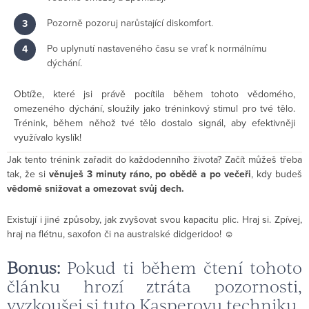
Pozorně pozoruj narůstající diskomfort.
Po uplynutí nastaveného času se vrať k normálnímu
dýchání.
Obtíže, které jsi právě pocítila během tohoto vědomého,
omezeného dýchání, sloužily jako tréninkový stimul pro tvé tělo.
Trénink, během něhož tvé tělo dostalo signál, aby efektivněji
využívalo kyslík!
Jak tento trénink zařadit do každodenního života? Začít můžeš třeba
tak, že si
věnuješ 3 minuty ráno, po obědě a po večeři
, kdy budeš
vědomě snižovat a omezovat svůj dech.
Existují i jiné způsoby, jak zvyšovat svou kapacitu plic. Hraj si. Zpívej,
hraj na flétnu, saxofon či na australské didgeridoo!
☺
Bonus:
Pokud ti během čtení tohoto
článku hrozí ztráta pozornosti,
vyzkoušej si tuto Kasperovu techniku.