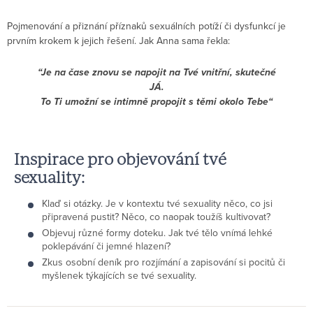
Pojmenování a přiznání příznaků sexuálních potíží či dysfunkcí je
prvním krokem k jejich řešení. Jak Anna sama řekla:
“Je na čase znovu se napojit na Tvé vnitřní, skutečné
JÁ.
To Ti umožní se intimně propojit s těmi okolo Tebe“
Inspirace pro objevování tvé
sexuality:
Klaď si otázky. Je v kontextu tvé sexuality něco, co jsi
připravená pustit? Něco, co naopak toužíš kultivovat?
Objevuj různé formy doteku. Jak tvé tělo vnímá lehké
poklepávání či jemné hlazení?
Zkus osobní deník pro rozjímání a zapisování si pocitů či
myšlenek týkajících se tvé sexuality.