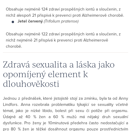
Obsahuje nejméně 124 zdraví prospěšných iontů a sloučenin, z
nichž alespoň 21 přispívá k prevenci proti Alzheimerově chorobě.
Jetel červený
(Trifolium pratense)
Obsahuje nejméně 122 zdraví prospěšných iontů a sloučenin, z
nichž nejméně 21 přispívá k prevenci proti Alzheimerově
chorobě.
Zdravá sexualita a láska jako
opomíjený element k
dlouhověkosti
Jednou z přednášek, které jistojistě stojí za zmínku, byla ta od Anny
Lindfors. Anna rozebrala problematiku týkající se sexuality včetně
témat, jako je nízké libido, bolest při sexu či potíže při orgasmu.
Údajně až 40 % žen a 60 % mužů má nějaký druh sexuální
dysfunkce. Pro ženy je 10minutová předehra často nedostačující a
pro 80 % žen je těžké dosáhnout orgasmu pouze prostřednictvím