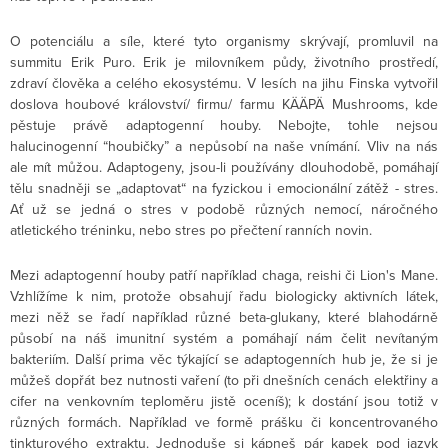
O potenciálu a síle, které tyto organismy skrývají, promluvil na
summitu Erik Puro. Erik je milovníkem půdy, životního prostředí,
zdraví člověka a celého ekosystému. V lesích
na jihu Finska vytvořil
doslova houbové království/
firmu/ farmu KÄÄPÄ Mushrooms, kde
pěstuje právě adaptogenní houby. Nebojte, tohle nejsou
halucinogenní “houbičky” a nepůsobí na naše vnímání. Vliv na nás
ale mít můžou. Adaptogeny, jsou-li používány dlouhodobě, pomáhají
tělu snadněji se „adaptovat“ na fyzickou i emocionální zátěž - stres.
Ať už se jedná o stres v podobě různých nemocí, náročného
atletického tréninku, nebo stres po přečtení ranních novin.
Mezi adaptogenní houby patří například chaga, reishi či Lion's Mane.
Vzhlížíme k nim, protože obsahují řadu biologicky aktivních látek,
mezi něž se řadí například různé beta-glukany, které blahodárně
působí na náš imunitní systém a pomáhají nám čelit nevítaným
bakteriím. Další prima věc týkající se adaptogenních hub je, že si je
můžeš dopřát bez nutnosti vaření (to při dnešních cenách elektřiny a
cifer na venkovním teploměru jistě oceníš); k dostání jsou totiž v
různých formách. Například ve formě prášku či koncentrovaného
tinkturového extraktu. Jednoduše si kápneš pár kapek pod jazyk