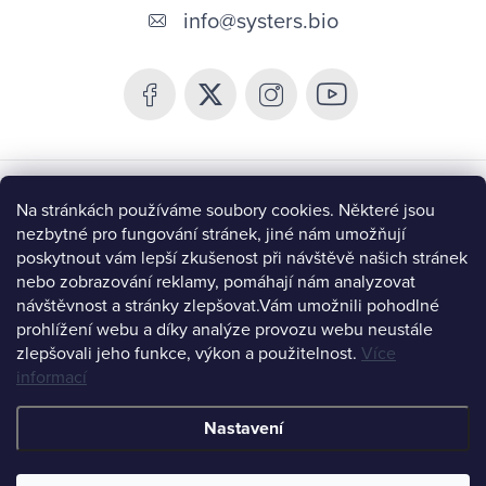
á
info
@
systers.bio
p
a
t
í
Chceš být v obraze a získat 10% slevu?
Na stránkách používáme soubory cookies. Některé jsou
nezbytné pro fungování stránek, jiné nám umožňují
poskytnout vám lepší zkušenost při návštěvě našich stránek
nebo zobrazování reklamy, pomáhají nám analyzovat
návštěvnost a stránky zlepšovat.
Vám umožnili pohodlné
prohlížení webu a díky analýze provozu webu neustále
CHCI BÝT V OBRAZE
zlepšovali jeho funkce, výkon a použitelnost.
Více
informací
Instagram
Nastavení
Copyright 2026
Systers Bio
. Všechna práva vyhrazena.
Upravit