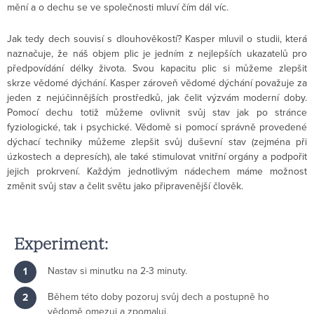
mění a o dechu se ve společnosti mluví čím dál víc.
Jak tedy dech souvisí s dlouhověkostí? Kasper mluvil o studii, která
naznačuje, že náš objem plic je jedním z nejlepších ukazatelů pro
předpovídání délky života. Svou kapacitu plic si můžeme zlepšit
skrze vědomé dýchání. Kasper zároveň vědomé dýchání považuje za
jeden z nejúčinnějších prostředků, jak čelit výzvám moderní doby.
Pomocí dechu totiž můžeme ovlivnit svůj stav jak po stránce
fyziologické, tak i psychické. Vědomě si pomocí správně provedené
dýchací techniky můžeme zlepšit svůj duševní stav (zejména při
úzkostech a depresích), ale také stimulovat vnitřní orgány a podpořit
jejich prokrvení. Každým jednotlivým nádechem máme možnost
změnit svůj stav a čelit světu jako připravenější člověk.
Experiment:
Nastav si minutku na 2-3 minuty.
Během této doby pozoruj svůj dech a postupně ho
vědomě omezuj a zpomaluj.