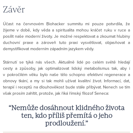
Závěr
Účast na červnovém Biohacker summitu mi pouze potvrdila, že
žijeme v době, kdy věda a spiritualita mohou kráčet ruku v ruce a
posílit naše moderní životy. Je možné respektovat a zkoumat hlubiny
duchovní praxe a zároveň tuto praxi vysvětlovat, objasňovat a
demystifikovat moderním západním jazykem vědy.
Stárnutí se týká nás všech. Aktuálně lidé po celém světě hledají
cesty a způsoby, jak optimalizovat lidský metabolismus tak, aby i
v pokročilém věku bylo naše tělo schopno efektivní regenerace a
obnovy tkání, a my si tak mohli užívat kvalitní život. Informací, dat,
terapií i receptů na dlouhověkost bude stále přibývat. Nenech se tím
však prosím zahltit, protože, jak říká římský filozof Seneca:
“Nemůže dosáhnout klidného života
ten, kdo příliš přemítá o jeho
prodloužení.”