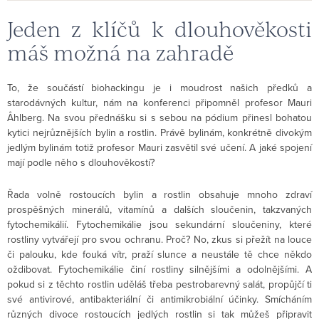
Jeden z klíčů k dlouhověkosti
máš možná na zahradě
To, že součástí biohackingu je i moudrost našich předků a
starodávných kultur, nám na konferenci připomněl profesor Mauri
Åhlberg. Na svou přednášku si s sebou na pódium přinesl bohatou
kytici nejrůznějších bylin a rostlin. Právě bylinám, konkrétně divokým
jedlým bylinám totiž profesor Mauri zasvětil své učení. A jaké spojení
mají podle něho s dlouhověkostí?
Řada volně rostoucích bylin a rostlin obsahuje mnoho zdraví
prospěšných minerálů, vitamínů a dalších sloučenin, takzvaných
fytochemikálií. Fytochemikálie jsou sekundární sloučeniny, které
rostliny vytvářejí pro svou ochranu. Proč? No, zkus si přežít na louce
či palouku, kde fouká vítr, praží slunce a neustále tě chce někdo
oždibovat. Fytochemikálie činí rostliny silnějšími a odolnějšími. A
pokud si z těchto rostlin uděláš třeba pestrobarevný salát, propůjčí ti
své antivirové, antibakteriální či antimikrobiální účinky. Smícháním
různých divoce rostoucích jedlých rostlin si tak můžeš připravit