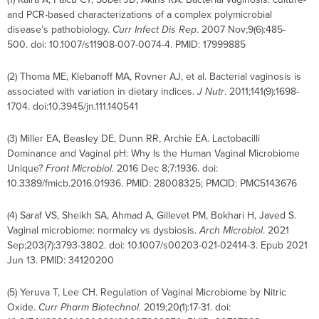
and PCR-based characterizations of a complex polymicrobial
disease’s pathobiology.
Curr Infect Dis Rep
. 2007 Nov;9(6):485-
500. doi: 10.1007/s11908-007-0074-4. PMID: 17999885
(2) Thoma ME, Klebanoff MA, Rovner AJ, et al. Bacterial vaginosis is
associated with variation in dietary indices.
J Nutr
. 2011;141(9):1698-
1704. doi:10.3945/jn.111.140541
(3) Miller EA, Beasley DE, Dunn RR, Archie EA. Lactobacilli
Dominance and Vaginal pH: Why Is the Human Vaginal Microbiome
Unique?
Front Microbiol
. 2016 Dec 8;7:1936. doi:
10.3389/fmicb.2016.01936. PMID: 28008325; PMCID: PMC5143676
(4) Saraf VS, Sheikh SA, Ahmad A, Gillevet PM, Bokhari H, Javed S.
Vaginal microbiome: normalcy vs dysbiosis.
Arch Microbiol
. 2021
Sep;203(7):3793-3802. doi: 10.1007/s00203-021-02414-3. Epub 2021
Jun 13. PMID: 34120200
(5) Yeruva T, Lee CH. Regulation of Vaginal Microbiome by Nitric
Oxide.
Curr Pharm Biotechnol
. 2019;20(1):17-31. doi: