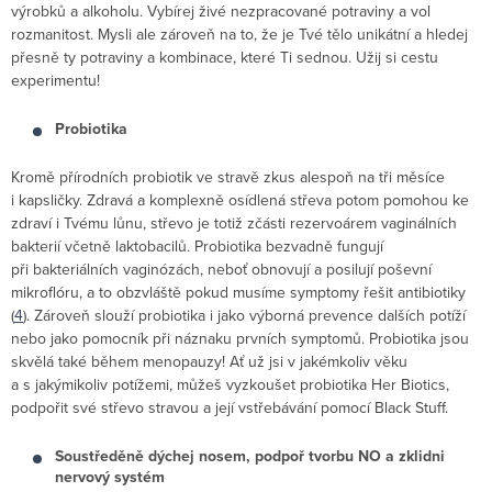
výrobků a alkoholu. Vybírej živé nezpracované potraviny a vol
rozmanitost. Mysli ale zároveň na to, že je Tvé tělo unikátní a hledej
přesně ty potraviny a kombinace, které Ti sednou. Užij si cestu
experimentu!
Probiotika
Kromě přírodních probiotik ve stravě zkus alespoň na tři měsíce
i kapsličky. Zdravá a komplexně osídlená střeva potom pomohou ke
zdraví i Tvému lůnu, střevo je totiž zčásti rezervoárem vaginálních
bakterií včetně laktobacilů. Probiotika bezvadně fungují
při bakteriálních vaginózách, neboť obnovují a posilují poševní
mikroflóru, a to obzvláště pokud musíme symptomy řešit antibiotiky
(
4
). Zároveň slouží probiotika i jako výborná prevence dalších potíží
nebo jako pomocník při náznaku prvních symptomů. Probiotika jsou
skvělá také během menopauzy! Ať už jsi v jakémkoliv věku
a s jakýmikoliv potížemi, můžeš vyzkoušet probiotika Her Biotics,
podpořit své střevo stravou a její vstřebávání pomocí Black Stuff.
Soustředěně dýchej nosem, podpoř tvorbu NO a zklidni
nervový systém