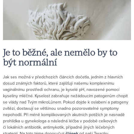
Je to běžné, ale nemělo by to
být normální
Jak ses možná v předchozích článcích dočetla, jedním z hlavních
dosud známých faktorů, které zajišťují našemu komplexnímu
vaginálnímu prostředí ochranu, je kyselé pH, navozené pomocí
kyseliny mléčné. Kyselost zabraňuje nežádoucím patogenům chopit
se vlády nad Tvým mikroLůnem. Pokud dojde k oslabení a patogeny
zvítězí, dostavují se většinou snadno pozorovatelné symptomy
nepohodlí. Při méně komplikovaných akutních potížích je nasnadě
prohlídka u gynekologa a následná léčba v podobě celkových
či lokálních antibiotik, antimykotik, případně jiných léčebných
strategií. Na toto téma doporučuji
článek
od naší Terezky.