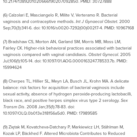
10.2174/1389201020666190207092850. PMID: 30727888
(6) Calzolari E, Masciangelo R, Milite V, Verteramo R. Bacterial
vaginosis and contraceptive methods.
Int J Gynaecol Obstet
. 2000
Sep;70(3):341-6. doi: 10.1016/s0020-7292(00)00217-4. PMID: 10967168
(7) Bradshaw CS, Morton AN, Garland SM, Morris MB, Moss LM,
Fairley CK. Higher-risk behavioral practices associated with bacterial
vaginosis compared with vaginal candidiasis.
Obstet Gynecol
. 2005
Jul;106(1):105-14. doi: 10.1097/01.AOG.0000163247.78533.7b. PMID:
15994624
(8) Cherpes TL, Hillier SL, Meyn LA, Busch JL, Krohn MA. A delicate
balance: risk factors for acquisition of bacterial vaginosis include
sexual activity, absence of hydrogen peroxide-producing lactobacilli,
black race, and positive herpes simplex virus type 2 serology.
Sex
Transm Dis
. 2008 Jan;35(1):78-83. doi:
10.1097/OLQ.0b013e318156a5d0. PMID: 17989585
(9) Ziętak M, Kovatcheva-Datchary P, Markiewicz LH, Ståhlman M,
Kozak LP, Bäckhed F. Altered Microbiota Contributes to Reduced