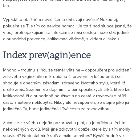
tah.
Vypadá to obtížně a nevíš, čemu dát svoji důvěru? Nezoufej,
pokusím se Ti s tím co nejvíce pomoci. Je totiž nad slunce jasné, že
v boji proti opakujícím se infekcím se naší cestou může stát jedině
dlouhodobá prevence, aplikovaná vědomě, s klidem a láskou.
Index prev(agin)ence
Mnoho – troufnu si říci, že téměř většina – doporučení pro udržení
zdravého vaginálního mikrobiomu či prevenci a léčbu potíží se
shoduje s obecnými zásadami zdravého životního stylu, které již
určitě znáš. Seznam ale doplním i o pár specifických triků, které lze
krátkodobě či dlouhodobě používat a na cestě k rovnováze příliš
často zmateně neklopýtat. Nikdy ale nezapomeň, že stejně jako jsi
jedinečná Ty, bude jedinečná i Tvá cesta za rovnováhou.
Začni se ze všeho nejdřív pozorovat a ptát, co je příčinou těchto
nekonečných cyklů. Máš jiné zdravotní obtíže, které by s tím mohly
souviset? Nedostatečně spíš a málo se hýbeš? Býváš hodně ve