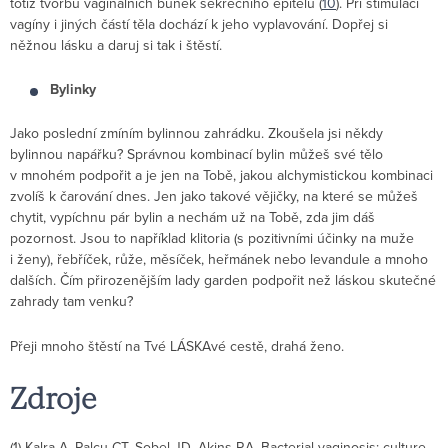
totiž tvorbu vaginálních buněk sekrečního epitelu (
10
). Při stimulaci
vagíny i jiných částí těla dochází k jeho vyplavování. Dopřej si
něžnou lásku a daruj si tak i štěstí.
Bylinky
Jako poslední zmíním bylinnou zahrádku. Zkoušela jsi někdy
bylinnou napářku? Správnou kombinací bylin můžeš své tělo
v mnohém podpořit a je jen na Tobě, jakou alchymistickou kombinaci
zvolíš k čarování dnes. Jen jako takové vějičky, na které se můžeš
chytit, vypíchnu pár bylin a nechám už na Tobě, zda jim dáš
pozornost. Jsou to například klitoria (s pozitivními účinky na muže
i ženy), řebříček, růže, měsíček, heřmánek nebo levandule a mnoho
dalších. Čím přirozenějším lady garden podpořit než láskou skutečné
zahrady tam venku?
Přeji mnoho štěstí na Tvé LÁSKAvé cestě, drahá ženo.
Zdroje
(1) Kalra A, Palcu CT, Sobel JD, Akins RA. Bacterial vaginosis: culture-