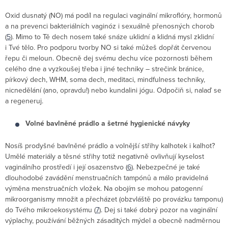
Oxid dusnatý (NO) má podíl na regulaci vaginální mikroflóry, hormonů
a na prevenci bakteriálních vaginóz i sexuálně přenosných chorob
(
5
). Mimo to Tě dech nosem také snáze uklidní a klidná mysl zklidní
i Tvé tělo. Pro podporu tvorby NO si také můžeš dopřát červenou
řepu či meloun. Obecně dej svému dechu více pozornosti během
celého dne a vyzkoušej třeba i jiné techniky – strečink bránice,
pírkový dech, WHM, soma dech, meditaci, mindfulness techniky,
nicnedělání (ano, opravdu!) nebo kundalini jógu. Odpočiň si, nalaď se
a regeneruj.
Volné bavlněné prádlo a šetrné hygienické návyky
Nosíš prodyšné bavlněné prádlo a volnější střihy kalhotek i kalhot?
Umělé materiály a těsné střihy totiž negativně ovlivňují kyselost
vaginálního prostředí i její osazenstvo (
6
). Nebezpečné je také
dlouhodobé zavádění menstruačních tampónů a málo pravidelná
výměna menstruačních vložek. Na obojím se mohou patogenní
mikroorganismy množit a přecházet (obzvláště po provázku tamponu)
do Tvého mikroekosystému (
7
). Dej si také dobrý pozor na vaginální
výplachy, používání běžných zásaditých mýdel a obecně nadměrnou