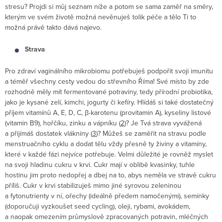
stresu? Projdi si můj seznam níže a potom se sama zaměř na směry,
kterým ve svém životě možná nevěnuješ tolik péče a tělo Ti to
možná právě takto dává najevo.
Strava
Pro zdraví vaginálního mikrobiomu potřebuješ podpořit svoji imunitu
a téměř všechny cesty vedou do střevního Říma! Své místo by zde
rozhodně měly mít fermentované potraviny, tedy přírodní probiotika,
jako je kysané zelí, kimchi, jogurty či kefíry. Hlídáš si také dostatečný
příjem vitamínů A, E, D, C, β-karotenu (provitamin A), kyseliny listové
(vitamin B9), hořčíku, zinku a vápníku (
2
)? Je Tvá strava vyvážená
a přijímáš dostatek vlákniny (
3
)? Můžeš se zaměřit na stravu podle
menstruačního cyklu a dodat tělu vždy přesně ty živiny a vitamíny,
které v každé fázi nejvíce potřebuje. Velmi důležité je rovněž myslet
na svoji hladinu cukru v krvi. Cukr mají v oblibě kvasinky, tuhle
hostinu jim proto nedopřej a dbej na to, abys neměla ve stravě cukru
příliš. Cukr v krvi stabilizuješ mimo jiné syrovou zeleninou
a fytonutrienty v ní, ořechy (ideálně předem namočenými), semínky
(doporučuji vyzkoušet seed cycling), oleji, rybami, avokádem,
a naopak omezením průmyslově zpracovaných potravin, mléčných