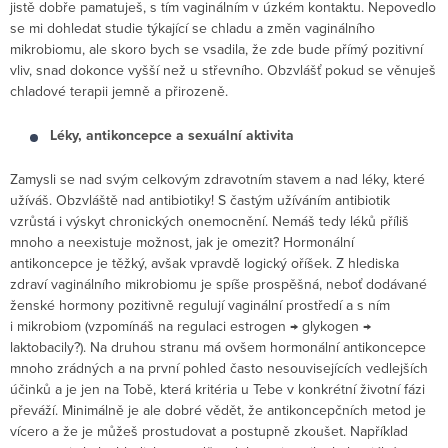
jistě dobře pamatuješ, s tím vaginálním v úzkém kontaktu. Nepovedlo
se mi dohledat studie týkající se chladu a změn vaginálního
mikrobiomu, ale skoro bych se vsadila, že zde bude přímý pozitivní
vliv, snad dokonce vyšší než u střevního. Obzvlášť pokud se věnuješ
chladové terapii jemně a přirozeně.
Léky, antikoncepce a sexuální aktivita
Zamysli se nad svým celkovým zdravotním stavem a nad léky, které
užíváš. Obzvláště nad antibiotiky! S častým užíváním antibiotik
vzrůstá i výskyt chronických onemocnění. Nemáš tedy léků příliš
mnoho a neexistuje možnost, jak je omezit? Hormonální
antikoncepce je těžký, avšak vpravdě logický oříšek. Z hlediska
zdraví vaginálního mikrobiomu je spíše prospěšná, neboť dodávané
ženské hormony pozitivně regulují vaginální prostředí a s ním
i mikrobiom (vzpomínáš na regulaci estrogen → glykogen →
laktobacily?). Na druhou stranu má ovšem hormonální antikoncepce
mnoho zrádných a na první pohled často nesouvisejících vedlejších
účinků a je jen na Tobě, která kritéria u Tebe v konkrétní životní fázi
převáží. Minimálně je ale dobré vědět, že antikoncepčních metod je
vícero a že je můžeš prostudovat a postupně zkoušet. Například