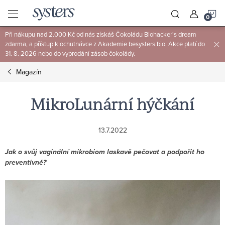
Přejít
N
na
obsah
Při nákupu nad 2.000 Kč od nás získáš Čokoládu Biohacker's dream
K
zdarma, a přístup k ochutnávce z Akademie besysters.bio. Akce platí do
31. 8. 2026 nebo do vyprodání zásob čokolády.
Magazín
MikroLunární hýčkání
13.7.2022
Jak o svůj vaginální mikrobiom laskavě pečovat a podpořit ho
preventivně?