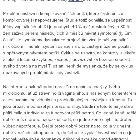
Problém nastává u komplikovanějších potíží, které často ani za
komplikovanější nepovažujeme. Studie totiž odhalila, že úspěšnost
léčby vaginálních obtíží je pouhých 40 % a až neskutečných 80 %
žen zažívá během následujících 9 měsíců návrat symptomů (
1
). Čím
častěji se symptomy dysbalance projeví, tím více je náš vaginální
mikrobiom i imunitní systém oslaben a o to častěji můžeme počítat
s opětovným návratem potíží. Cyklus se uzavírá, na kontroly u lékaře
a lokální léčbu si zvykneš, začneš ji považovat za běžnou součást
svého života a na mysl Ti už ani nepřijde myšlenka, že by se cyklus
opakovaných problémů dal kdy zastavit.
Na internetu pak náhodou narazíš na nabídku analýzy Tvého
mikrobiomu, ať už střevního či vaginálního, s následným komentářem
a sestavením individuálních probiotik plných chybějících kmenů. To
jsou prozatím bohužel jen prázdné sliby. Studií na toto téma je stále
příliš málo a individualita fungování příliš patrná. Co jedné ženě udělá
dobře, může druhé naopak uškodit, co jedné ženě chybí, to druhá
vůbec nepotřebuje. Dej si proto dobrý pozor na to, co je v dnešní
době v našich schopnostech, do čeho se vyplatí investovat, a co je
naopak ještě spíše domněnka, náhodná zkouška a marketingový