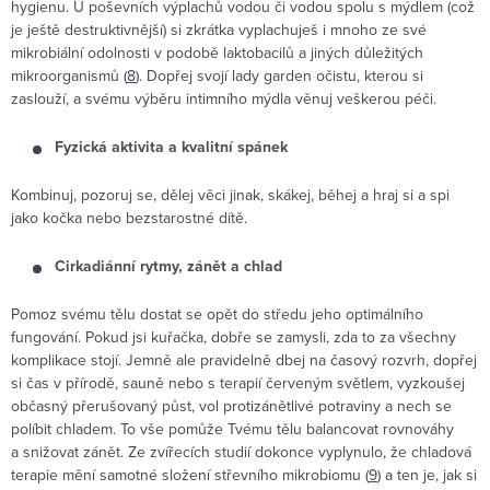
hygienu. U poševních výplachů vodou či vodou spolu s mýdlem (což
je ještě destruktivnější) si zkrátka vyplachuješ i mnoho ze své
mikrobiální odolnosti v podobě laktobacilů a jiných důležitých
mikroorganismů (
8
). Dopřej svojí lady garden očistu, kterou si
zaslouží, a svému výběru intimního mýdla věnuj veškerou péči.
Fyzická aktivita a kvalitní spánek
Kombinuj, pozoruj se, dělej věci jinak, skákej, běhej a hraj si a spi
jako kočka nebo bezstarostné dítě.
Cirkadiánní rytmy, zánět a chlad
Pomoz svému tělu dostat se opět do středu jeho optimálního
fungování. Pokud jsi kuřačka, dobře se zamysli, zda to za všechny
komplikace stojí. Jemně ale pravidelně dbej na časový rozvrh, dopřej
si čas v přírodě, sauně nebo s terapií červeným světlem, vyzkoušej
občasný přerušovaný půst, vol protizánětlivé potraviny a nech se
políbit chladem. To vše pomůže Tvému tělu balancovat rovnováhy
a snižovat zánět. Ze zvířecích studií dokonce vyplynulo, že chladová
terapie mění samotné složení střevního mikrobiomu (
9
) a ten je, jak si