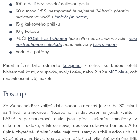
100 g
datlí
bez pecek / datlovou pastu
60 g mandlí
(P.S. nezapomeň je nejméně 24 hodin předtím
aktivovat ve vodě s
jablečným octem
)
15 g kakaového prášku
10 g kokosu
¾ ČL
ROSE Heart Opener
(jako alternativu můžeš zvolit i
naši
nastrouhanou čokoládu
nebo milovaný
Lion’s mane
)
Vodu dle potřeby
Přidat můžeš také odměrku
kolagenu
, z čehož se budou tetelit
blahem tvé kosti, chrupavky, svaly i cévy, nebo 2 lžíce
MCT oleje
, což
naopak ocení tvůj mozek.
Postup:
Ze všeho nejdříve zaliješ datle vodou a necháš je zhruba 30 minut
až 1 hodinu změknout. Nezapomeň si dát pozor na jejich kvalitu –
běžné supermarketové datle jsou před sušením namáčeny v
cukerném roztoku, a tak se stávají doslova cukrovou bombou. A to
úplně zbytečně. Kvalitní datle mají totiž samy o sobě sladkou chuť i
výtečné aroma. Navíc jsou zdrojem důležitých vitamínů (zejména B6),