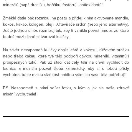
minerálů (např. draslíku, hořčíku, fosforu) i antioxidantů!
Změklé datle pak rozmixuj na pastu a přidej k nim aktivované mandle,
kokos, kakao, kolagen, olej i „Otevírače srdcí“ (nebo jeho alternativy).
Ještě jednou směs rozmixuj tak, aby ti vznikla pevná hmota, ze které
budeš mezi dlaněmi tvarovat kuličky.
Na závěr nezapomeň kuličky obalit ještě v kokosu, růžovém prášku
nebo třeba kakau, které tvé tělo podpoří dávkou minerálů, vitamínů i
prospěšných tuků. Pak už stačí dát celý talíř na chvíli vychladit do
lednice a mezitím pozvat třeba kamarádky, aby si s tebou přišly
vychutnat tuhle malou sladkost nabitou vším, co vaše těla potřebují!
P.S. Nezapomeň s námi sdílet fotku, s kým a jak sis naše zdravé
mlsání vychutnala!