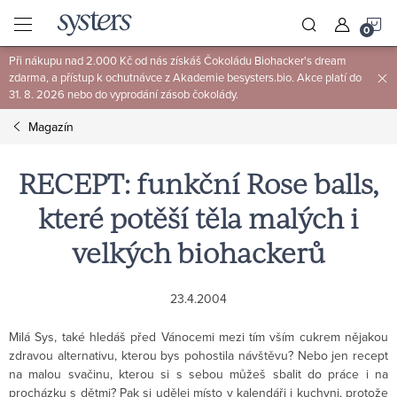
Přejít
N
na
obsah
Při nákupu nad 2.000 Kč od nás získáš Čokoládu Biohacker's dream
K
zdarma, a přístup k ochutnávce z Akademie besysters.bio. Akce platí do
31. 8. 2026 nebo do vyprodání zásob čokolády.
Magazín
RECEPT: funkční Rose balls,
které potěší těla malých i
velkých biohackerů
23.4.2004
Milá Sys, také hledáš před Vánocemi mezi tím vším cukrem nějakou
zdravou alternativu, kterou bys pohostila návštěvu? Nebo jen recept
na malou svačinu, kterou si s sebou můžeš sbalit do práce i na
procházku s dětmi? Pak si udělej místo v kalendáři i kuchyni, protože