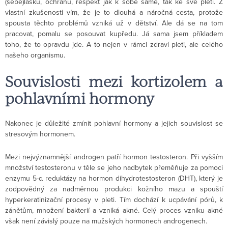
(sebe)lásku, ochranu, respekt jak k sobě samé, tak ke své pleti. Z
vlastní zkušenosti vím, že je to dlouhá a náročná cesta, protože
spousta těchto problémů vzniká už v dětství. Ale dá se na tom
pracovat, pomalu se posouvat kupředu. Já sama jsem příkladem
toho, že to opravdu jde. A to nejen v rámci zdraví pleti, ale celého
našeho organismu.
Souvislosti mezi kortizolem a
pohlavními hormony
Nakonec je důležité zmínit pohlavní hormony a jejich souvislost se
stresovým hormonem.
Mezi nejvýznamnější androgen patří hormon testosteron. Při vyšším
množství testosteronu v těle se jeho nadbytek přeměňuje za pomoci
enzymu 5-α reduktázy na hormon dihydrotestosteron (DHT), který je
zodpovědný za nadměrnou produkci kožního mazu a spouští
hyperkeratinizační procesy v pleti. Tím dochází k ucpávání pórů, k
zánětům, množení bakterií a vzniká akné. Celý proces vzniku akné
však není závislý pouze na mužských hormonech androgenech.