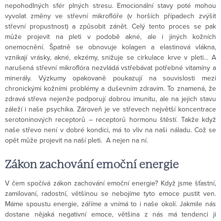
nepohodlných sfér plných stresu. Emocionální stavy poté mohou
vyvolat změny ve střevní mikroflóře (v horších případech zvýšit
střevní propustnost) a způsobit zánět. Celý tento proces se pak
může projevit na pleti v podobě akné, ale i jiných kožních
onemocnění. Špatně se obnovuje kolagen a elastinová vlákna,
vznikají vrásky, akné, ekzémy, snižuje se cirkulace krve v pleti… A
narušená střevní mikroflóra nezvládá vstřebávat potřebné vitamíny a
minerály. Výzkumy opakovaně poukazují na souvislosti mezi
chronickými kožními problémy a duševním zdravím. To znamená, že
zdravá střeva nejenže podporují dobrou imunitu, ale na jejich stavu
záleží i naše psychika. Zároveň je ve střevech největší koncentrace
serotoninových receptorů – receptorů hormonu štěstí. Takže když
naše střevo není v dobré kondici, má to vliv na naši náladu. Což se
opět může projevit na naší pleti. A nejen na ní.
Zákon zachování emoční energie
V čem spočívá zákon zachování emoční energie? Když jsme šťastní,
zamilovaní, radostní, většinou se nebojíme tyto emoce pustit ven.
Máme spoustu energie, záříme a vnímá to i naše okolí. Jakmile nás
dostane nějaká negativní emoce, většina z nás má tendenci ji