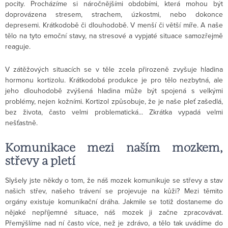
pocity. Procházíme si náročnějšími obdobími, která mohou být
doprovázena stresem, strachem, úzkostmi, nebo dokonce
depresemi. Krátkodobě či dlouhodobě. V menší či větší míře. A naše
tělo na tyto emoční stavy, na stresové a vypjaté situace samozřejmě
reaguje.
V zátěžových situacích se v těle zcela přirozeně zvyšuje hladina
hormonu kortizolu. Krátkodobá produkce je pro tělo nezbytná, ale
jeho dlouhodobě zvýšená hladina může být spojená s velkými
problémy, nejen kožními. Kortizol způsobuje, že je naše pleť zašedlá,
bez života, často velmi problematická... Zkrátka vypadá velmi
nešťastně.
Komunikace mezi naším mozkem,
střevy a pletí
Slyšely jste někdy o tom, že náš mozek komunikuje se střevy a stav
našich střev, našeho trávení se projevuje na kůži? Mezi těmito
orgány existuje komunikační dráha. Jakmile se totiž dostaneme do
nějaké nepříjemné situace, náš mozek ji začne zpracovávat.
Přemýšlíme nad ní často více, než je zdrávo, a tělo tak uvádíme do