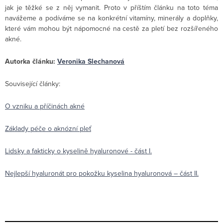
jak je těžké se z něj vymanit. Proto v příštím článku na toto téma
navážeme a podíváme se na konkrétní vitamíny, minerály a doplňky,
které vám mohou být nápomocné na cestě za pletí bez rozšířeného
akné.
Autorka článku:
Veronika Slechanová
Související články:
O vzniku a příčinách akné
Základy péče o aknózní pleť
Lidsky a fakticky o kyselině hyaluronové - část I.
Nejlepší hyaluronát pro pokožku kyselina hyaluronová – část II.