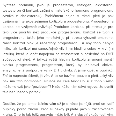
Syntéza hormonů, jako je progesteron, estrogen, aldosteron,
testosteron či kortizol, začíná u mateřského hormonu pregnenolonu
(vzniká z cholesterolu). Problémem nejen v rámci pleti je pak
vzájemná interakce zejména kortizolu a progesteronu. Progesteron a
kortizol se vzájemně ovlivňují. Produkce kortizolu při stresu je pro
tělo více prioritní než produkce progesteronu. Kortizol se tvoří z
progesteronu, takže jeho množství je při stresu výrazně omezeno.
Navíc kortizol blokuje receptory progesteronu. A aby toho nebylo
málo, tak kortizol má samozřejmě vliv i na hladinu cukru v krvi (na
inzulín), která je opět napojena na testosteron a následně na DHT
způsobující akné. A jelikož vyšší hladina kortizolu znamená menší
tvorbu progesteronu, progesteron, který by inhiboval aktivitu
enzymu, jenž podporuje vznik DHT, chybí. A jsme opět u pupínků.
Zní to naprosto šíleně, já vím. A to se bavíme pouze o pleti. Jaký vliv
pak má tato hormonální situace na celé tělo? Co si z toho všeho
můžeme vzít jako “pozitivum”? Naše kůže nám dává najevo, že uvnitř
těla není něco v pořádku.
Doufám, že po tomto článku vám už je o něco jasnější, proč se tvoří
pupínky pořád znovu. Proč si někdy přijdete jako v začarovaném
kruhu. Ono to tak totiž opravdu může být. A z vlastní zkušenosti vím,