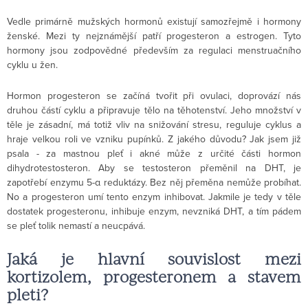
Vedle primárně mužských hormonů existují samozřejmě i hormony
ženské. Mezi ty nejznámější patří progesteron a estrogen. Tyto
hormony jsou zodpovědné především za regulaci menstruačního
cyklu u žen.
Hormon progesteron se začíná tvořit při ovulaci, doprovází nás
druhou částí cyklu a připravuje tělo na těhotenství. Jeho množství v
těle je zásadní, má totiž vliv na snižování stresu, reguluje cyklus a
hraje velkou roli ve vzniku pupínků. Z jakého důvodu? Jak jsem již
psala - za mastnou pleť i akné může z určité části hormon
dihydrotestosteron. Aby se testosteron přeměnil na DHT, je
zapotřebí enzymu 5-α reduktázy. Bez něj přeměna nemůže probíhat.
No a progesteron umí tento enzym inhibovat. Jakmile je tedy v těle
dostatek progesteronu, inhibuje enzym, nevzniká DHT, a tím pádem
se pleť tolik nemastí a neucpává.
Jaká je hlavní souvislost mezi
kortizolem, progesteronem a stavem
pleti?