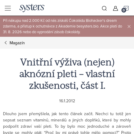
Přejít
N
na
obsah
Při nákupu nad 2.000 Kč od nás získáš Čokoládu Biohacker's dream
K
zdarma, a přístup k ochutnávce z Akademie besysters.bio. Akce platí do
31. 8. 2026 nebo do vyprodání zásob čokolády.
Magazín
Vnitřní výživa (nejen)
aknózní pleti – vlastní
zkušenosti, část I.
16.1.2012
Dlouho jsem přemýšlela, jak tento článek začít. Nechci tu totiž jen
sepsat seznam vitamínů, minerálů a jiných doplňků, které by mohly
podpořit zdraví vaší pleti. To by bylo moc jednoduché a zároveň
byste se mohly ptát: “Proč by mi právě tohle mělo pomoci?” Proto