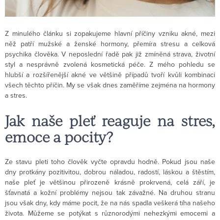
Z minulého článku si zopakujeme hlavní příčiny vzniku akné, mezi
něž patří mužské a ženské hormony, přemíra stresu a celková
psychika člověka. V neposlední řadě pak již zmíněná strava, životní
styl a nesprávně zvolená kosmetická péče. Z mého pohledu se
hlubší a rozšířenější akné ve většině případů tvoří kvůli kombinaci
všech těchto příčin. My se však dnes zaměříme zejména na hormony
a stres.
Jak naše pleť reaguje na stres,
emoce a pocity?
Ze stavu pleti toho člověk vyčte opravdu hodně. Pokud jsou naše
dny protkány pozitivitou, dobrou náladou, radostí, láskou a štěstím,
naše pleť je většinou přirozeně krásně prokrvená, celá září, je
šťavnatá a kožní problémy nejsou tak závažné. Na druhou stranu
jsou však dny, kdy máme pocit, že na nás spadla veškerá tíha našeho
života. Můžeme se potýkat s různorodými nehezkými emocemi a