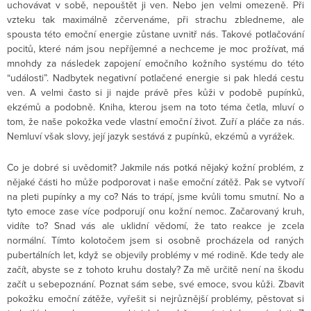
uchovávat v sobě, nepouštět ji ven. Nebo jen velmi omezeně. Při
vzteku tak maximálně zčervenáme, při strachu zbledneme, ale
spousta této emoční energie zůstane uvnitř nás. Takové potlačování
pocitů, které nám jsou nepříjemné a nechceme je moc prožívat, má
mnohdy za následek zapojení emočního kožního systému do této
“události”. Nadbytek negativní potlačené energie si pak hledá cestu
ven. A velmi často si ji najde právě přes kůži v podobě pupínků,
ekzémů a podobně. Kniha, kterou jsem na toto téma četla, mluví o
tom, že naše pokožka vede vlastní emoční život. Zuří a pláče za nás.
Nemluví však slovy, její jazyk sestává z pupínků, ekzémů a vyrážek.
Co je dobré si uvědomit? Jakmile nás potká nějaký kožní problém, z
nějaké části ho může podporovat i naše emoční zátěž. Pak se vytvoří
na pleti pupínky a my co? Nás to trápí, jsme kvůli tomu smutní. No a
tyto emoce zase více podporují onu kožní nemoc. Začarovaný kruh,
vidíte to? Snad vás ale uklidní vědomí, že tato reakce je zcela
normální. Tímto kolotočem jsem si osobně procházela od raných
pubertálních let, když se objevily problémy v mé rodině. Kde tedy ale
začít, abyste se z tohoto kruhu dostaly? Za mě určitě není na škodu
začít u sebepoznání. Poznat sám sebe, své emoce, svou kůži. Zbavit
pokožku emoční zátěže, vyřešit si nejrůznější problémy, pěstovat si