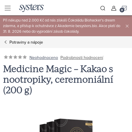
Přejít
N
na
obsah
Při nákupu nad 2.000 Kč od nás získáš Čokoládu Biohacker's dream
K
zdarma, a přístup k ochutnávce z Akademie besysters.bio. Akce platí do
31. 8. 2026 nebo do vyprodání zásob čokolády.
Potraviny a nápoje
Neohodnoceno
Podrobnosti hodnocení
Medicine Magic – Kakao s
nootropiky, ceremoniální
(200 g)