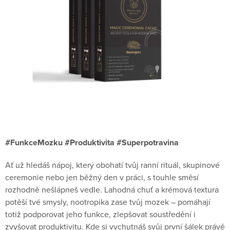
#FunkceMozku #Produktivita #Superpotravina
Ať už hledáš nápoj, který obohatí tvůj ranní rituál, skupinové
ceremonie nebo jen běžný den v práci, s touhle směsí
rozhodně nešlápneš vedle. Lahodná chuť a krémová textura
potěší tvé smysly, nootropika zase tvůj mozek – pomáhají
totiž podporovat jeho funkce, zlepšovat soustředění i
zvyšovat produktivitu. Kde si vychutnáš svůj první šálek právě