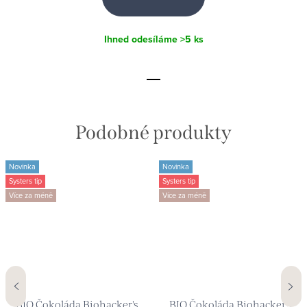
Ihned odesíláme
>5 ks
Novinka
Novinka
Systers tip
Systers tip
Více za méně
Více za méně
BIO Čokoláda Biohacker's
BIO Čokoláda Biohacker's