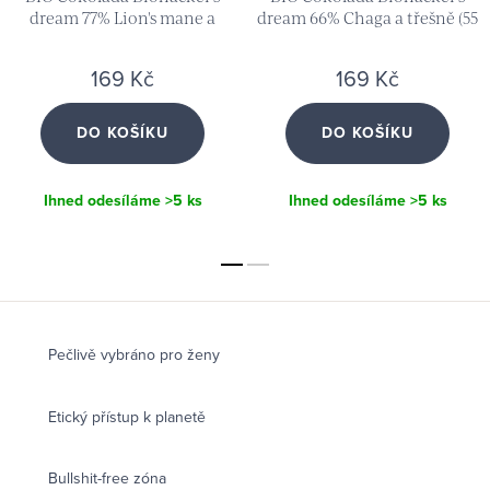
dream 77% Lion's mane a
dream 66% Chaga a třešně (55
borůvky (55 g) & Ochutnávka
g)
Akademie zdarma
169 Kč
169 Kč
DO KOŠÍKU
DO KOŠÍKU
Ihned odesíláme
>5 ks
Ihned odesíláme
>5 ks
Pečlivě vybráno pro ženy
Etický přístup k planetě
Bullshit-free zóna