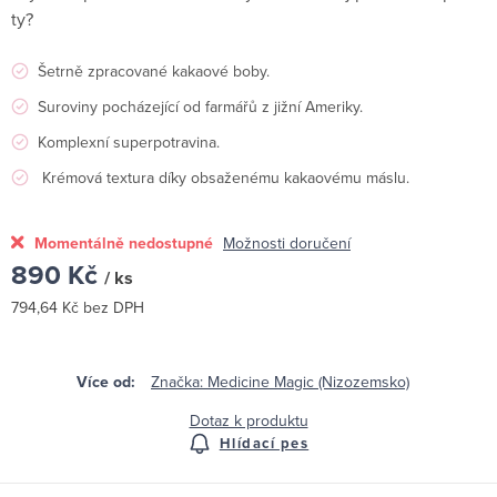
ty?
Šetrně zpracované kakaové boby.
Suroviny pocházející od farmářů z jižní Ameriky.
Komplexní superpotravina.
Krémová textura díky obsaženému kakaovému máslu.
Momentálně nedostupné
Možnosti doručení
890 Kč
/ ks
794,64 Kč bez DPH
Měrná
cena:
Značka:
Medicine Magic (Nizozemsko)
Dotaz k produktu
Hlídací pes