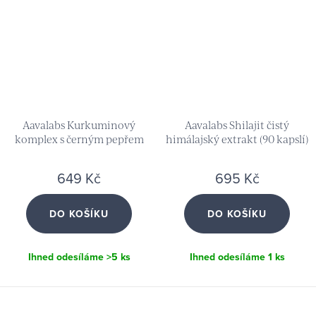
Aavalabs Kurkuminový
Aavalabs Shilajit čistý
komplex s černým pepřem
himálajský extrakt (90 kapslí)
(180 kapslí)
649 Kč
695 Kč
DO KOŠÍKU
DO KOŠÍKU
Ihned odesíláme
>5 ks
Ihned odesíláme
1 ks