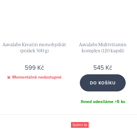
Aavalabs Kreatin monohydrát
Aavalabs Multivitamin
(prášek 500 g)
komplex (120 kapslí)
599 Kč
545 Kč
Momentálně nedostupné
DO KOŠÍKU
Ihned odesíláme
>5 ks
Systers tip