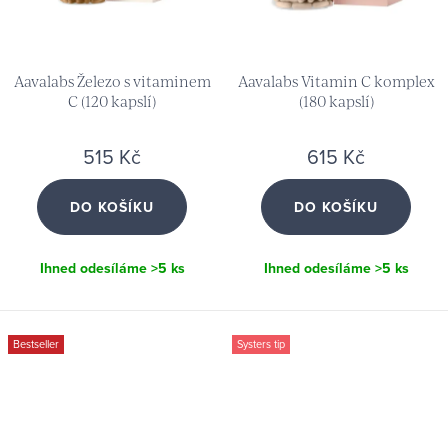
Aavalabs Železo s vitaminem
Aavalabs Vitamin C komplex
C (120 kapslí)
(180 kapslí)
515 Kč
615 Kč
DO KOŠÍKU
DO KOŠÍKU
Ihned odesíláme
>5 ks
Ihned odesíláme
>5 ks
Bestseller
Systers tip