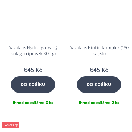
Aavalabs Hydrolyzovaný
Aavalabs Biotin komplex (180
kolagen (prášek 300 g)
kapslí)
645 Kč
645 Kč
DO KOŠÍKU
DO KOŠÍKU
Ihned odesíláme
3 ks
Ihned odesíláme
2 ks
Systers tip