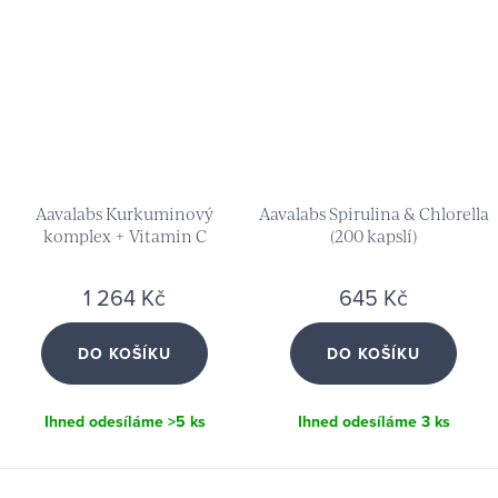
Aavalabs Kurkuminový
Aavalabs Spirulina & Chlorella
komplex + Vitamin C
(200 kapslí)
komplex (2x 180 kapslí)
1 264 Kč
645 Kč
DO KOŠÍKU
DO KOŠÍKU
Ihned odesíláme
>5 ks
Ihned odesíláme
3 ks