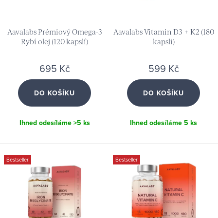
p
d
r
u
Aavalabs Prémiový Omega-3
Aavalabs Vitamin D3 + K2 (180
o
k
Rybí olej (120 kapslí)
kapslí)
d
t
u
695 Kč
599 Kč
ů
k
DO KOŠÍKU
DO KOŠÍKU
t
ů
Ihned odesíláme
>5 ks
Ihned odesíláme
5 ks
Bestseller
Bestseller