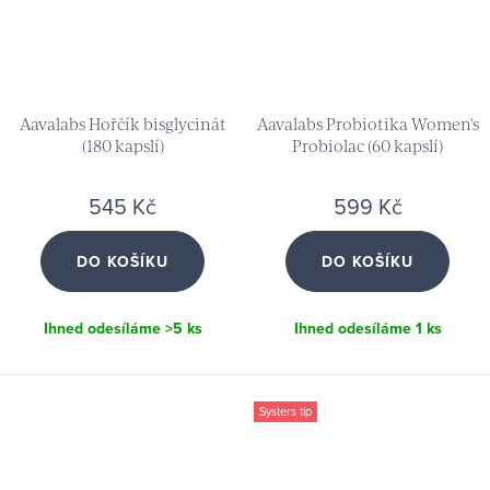
Aavalabs Hořčík bisglycinát
Aavalabs Probiotika Women's
(180 kapslí)
Probiolac (60 kapslí)
545 Kč
599 Kč
DO KOŠÍKU
DO KOŠÍKU
Ihned odesíláme
>5 ks
Ihned odesíláme
1 ks
Systers tip