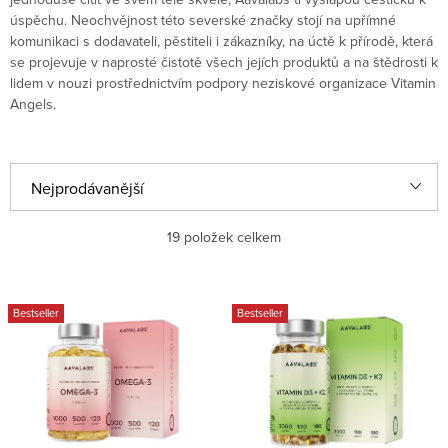
úspěchu. Neochvějnost této severské značky stojí na upřímné
komunikaci s dodavateli, pěstiteli i zákazníky, na úctě k přírodě, která
se projevuje v naprosté čistotě všech jejích produktů a na štědrosti k
lidem v nouzi prostřednictvím podpory neziskové organizace Vitamin
Angels.
Ř
Nejprodávanější
a
Nejlevnější
z
19
položek celkem
e
Nejdražší
V
n
Bestseller
Bestseller
ý
Abecedně
í
p
p
i
r
s
o