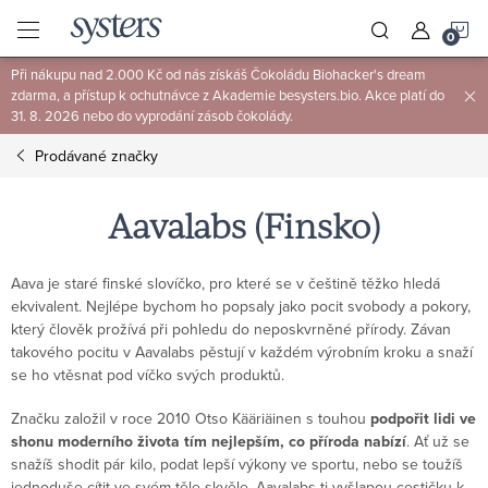
Přejít
N
na
obsah
Při nákupu nad 2.000 Kč od nás získáš Čokoládu Biohacker's dream
K
zdarma, a přístup k ochutnávce z Akademie besysters.bio. Akce platí do
31. 8. 2026 nebo do vyprodání zásob čokolády.
Prodávané značky
Aavalabs (Finsko)
Aava je staré finské slovíčko, pro které se v češtině těžko hledá
ekvivalent. Nejlépe bychom ho popsaly jako pocit svobody a pokory,
který člověk prožívá při pohledu do neposkvrněné přírody. Závan
takového pocitu v Aavalabs pěstují v každém výrobním kroku a snaží
se ho vtěsnat pod víčko svých produktů.
Značku založil v roce 2010 Otso Kääriäinen s touhou
podpořit lidi ve
shonu moderního života tím nejlepším, co příroda nabízí
. Ať už se
snažíš shodit pár kilo, podat lepší výkony ve sportu, nebo se toužíš
jednoduše cítit ve svém těle skvěle, Aavalabs ti vyšlapou cestičku k