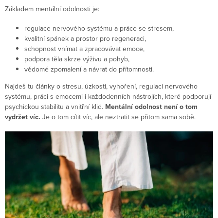
Základem mentální odolnosti je:
regulace nervového systému a práce se stresem,
kvalitní spánek a prostor pro regeneraci,
schopnost vnímat a zpracovávat emoce,
podpora těla skrze výživu a pohyb,
vědomé zpomalení a návrat do přítomnosti.
Najdeš tu články o stresu, úzkosti, vyhoření, regulaci nervového
systému, práci s emocemi i každodenních nástrojích, které podporují
psychickou stabilitu a vnitřní klid.
Mentální odolnost není o tom
vydržet víc.
Je o tom cítit víc, ale neztratit se přitom sama sobě.
V
ý
p
i
s