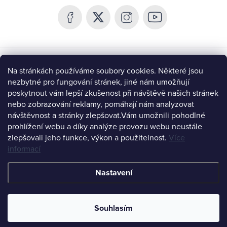
c
o
a
í
v
t
p
á
r
í
n
v
í
Chceš být v obraze a získat 10% slevu?
k
Na stránkách používáme soubory cookies. Některé jsou
y
nezbytné pro fungování stránek, jiné nám umožňují
poskytnout vám lepší zkušenost při návštěvě našich stránek
v
nebo zobrazování reklamy, pomáhají nám analyzovat
ý
návštěvnost a stránky zlepšovat.
Vám umožnili pohodlné
p
prohlížení webu a díky analýze provozu webu neustále
CHCI BÝT V OBRAZE
i
zlepšovali jeho funkce, výkon a použitelnost.
Více
s
informací
u
Instagram
Nastavení
Copyright 2026
Systers Bio
. Všechna práva vyhrazena.
Upravit
nastavení cookies
Souhlasím
Vytvořil Shoptet
Víc než další doplněk stravy❤️