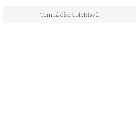
Temná číše bolehlavů