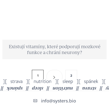
Existují vitamíny, které podporují mozkové
funkce a chrání neurony?
O
S
1
2
v
t
l
r
Z
á
á
d
á
n
info
@
systers.bio
a
k
p