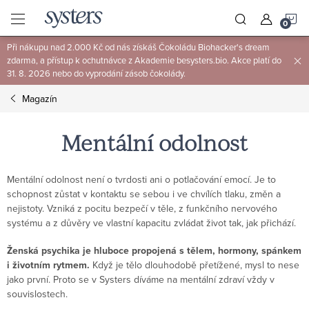
Přejít
N
na
obsah
Při nákupu nad 2.000 Kč od nás získáš Čokoládu Biohacker's dream
K
zdarma, a přístup k ochutnávce z Akademie besysters.bio. Akce platí do
31. 8. 2026 nebo do vyprodání zásob čokolády.
Magazín
Mentální odolnost
Mentální odolnost není o tvrdosti ani o potlačování emocí. Je to
schopnost zůstat v kontaktu se sebou i ve chvílích tlaku, změn a
nejistoty. Vzniká z pocitu bezpečí v těle, z funkčního nervového
systému a z důvěry ve vlastní kapacitu zvládat život tak, jak přichází.
Ženská psychika je hluboce propojená s tělem, hormony, spánkem
i životním rytmem.
Když je tělo dlouhodobě přetížené, mysl to nese
jako první. Proto se v Systers díváme na mentální zdraví vždy v
souvislostech.