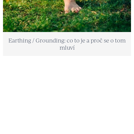
č
l
á
n
k
Earthing / Grounding: co to je a proč se o tom
mluví
ů